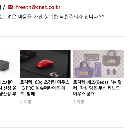
자
ifreeth@cnet.co.kr
하는, 넓은 마음을 가진 행복한 낙천주의자 입니다^^
킹스테이
로지텍, 63g 초경량 마우스
로지텍-케즈(Keds), '뉴 컬
지 선정 올
'G PRO X 슈퍼라이트 레
러' 감성 담은 무선 키보드·
생산성 부
드' 발매
마우스 공개
신제품
신제품