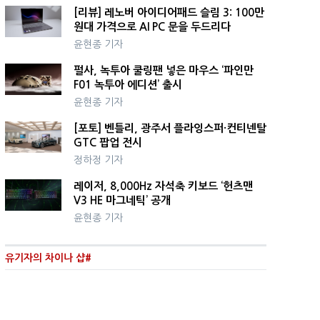
[리뷰] 레노버 아이디어패드 슬림 3: 100만
원대 가격으로 AI PC 문을 두드리다
윤현종 기자
펄사, 녹투아 쿨링팬 넣은 마우스 ‘파인만
F01 녹투아 에디션’ 출시
윤현종 기자
[포토] 벤틀리, 광주서 플라잉스퍼·컨티넨탈
GTC 팝업 전시
정하정 기자
레이저, 8,000Hz 자석축 키보드 ‘헌츠맨
V3 HE 마그네틱’ 공개
윤현종 기자
유기자의 차이나 샵#