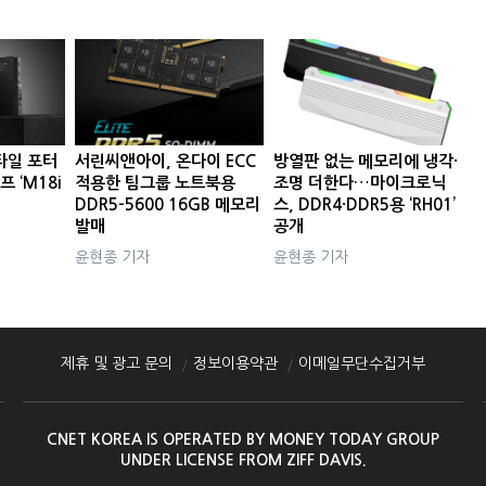
타일 포터
서린씨앤아이, 온다이 ECC
방열판 없는 메모리에 냉각·
프 ‘M18i
적용한 팀그룹 노트북용
조명 더한다…마이크로닉
DDR5-5600 16GB 메모리
스, DDR4·DDR5용 ‘RH01’
발매
공개
윤현종 기자
윤현종 기자
제휴 및 광고 문의
정보이용약관
이메일무단수집거부
CNET KOREA IS OPERATED BY MONEY TODAY GROUP
UNDER LICENSE FROM ZIFF DAVIS.