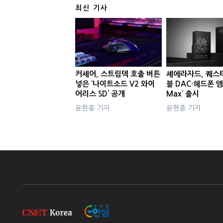
최신 기사
커세어, 스트림덱 호출 버튼
셰에라자드, 퀘스
넣은 ‘나이트소드 V2 와이
블 DAC·헤드폰 앰
어리스 SD’ 공개
Max’ 출시
윤현종 기자
윤현종 기자