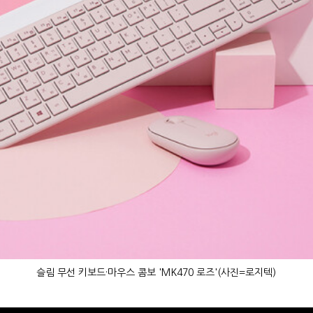
슬림 무선 키보드·마우스 콤보 'MK470 로즈'(사진=로지텍)