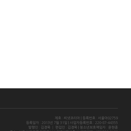
제호 : 씨넷코리아 | 등록번호 : 서울아02759
등록일자 : 2013년 7월 31일 | 사업자등록번호 : 220-87-44355
발행인 : 김경묵 │ 편집인 : 김경묵 | 청소년보호책임자 : 윤현종