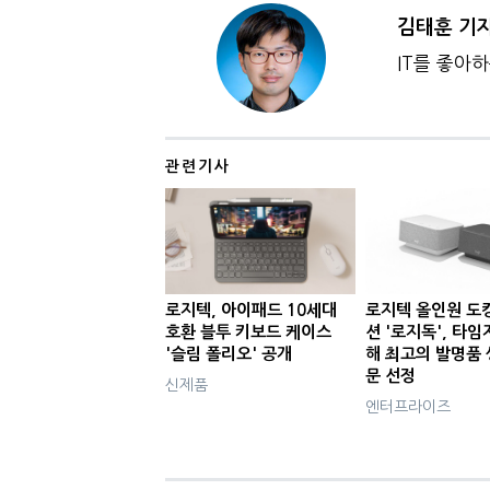
김태훈 기
IT를 좋아
관련기사
로지텍, 아이패드 10세대
로지텍 올인원 도
호환 블투 키보드 케이스
션 '로지독', 타임
'슬림 폴리오' 공개
해 최고의 발명품 
문 선정
신제품
엔터프라이즈