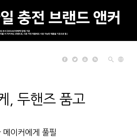
케, 두핸즈 품고
국 메이커에게 풀필