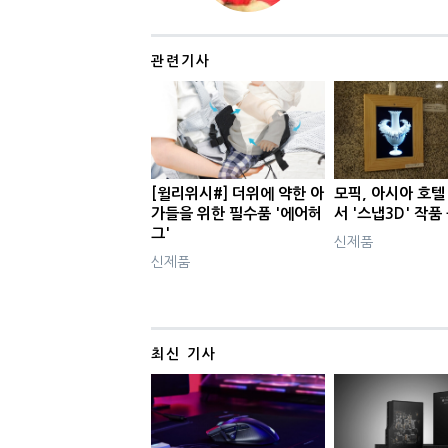
관련기사
[윌리위시#] 더위에 약한 아
모픽, 아시아 호
가들을 위한 필수품 '에어허
서 '스냅3D' 작품
그'
신제품
신제품
최신 기사