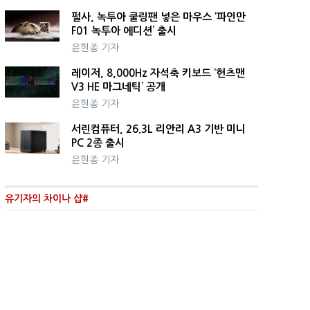
펄사, 녹투아 쿨링팬 넣은 마우스 ‘파인만
F01 녹투아 에디션’ 출시
윤현종 기자
레이저, 8,000Hz 자석축 키보드 ‘헌츠맨
V3 HE 마그네틱’ 공개
윤현종 기자
서린컴퓨터, 26.3L 리안리 A3 기반 미니
PC 2종 출시
윤현종 기자
유기자의 차이나 샵#