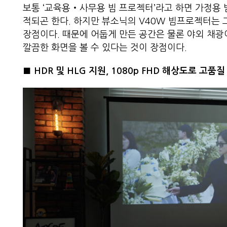
보통 ‘교육용‧사무용 빔 프로젝터’라고 하면 가정용 
적되곤 한다. 하지만 뷰소닉의 V40W 빔프로젝터는 
장점이다. 때문에 어둡게 만든 공간은 물론 야외 채광
깔끔한 화면을 볼 수 있다는 것이 장점이다.
■
HDR
및
HLG
지원
,
1080p FHD
해상도로 고품질