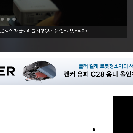
넷플릭스 '더글로리'를 시청했다. (사진=씨넷코리아)
8