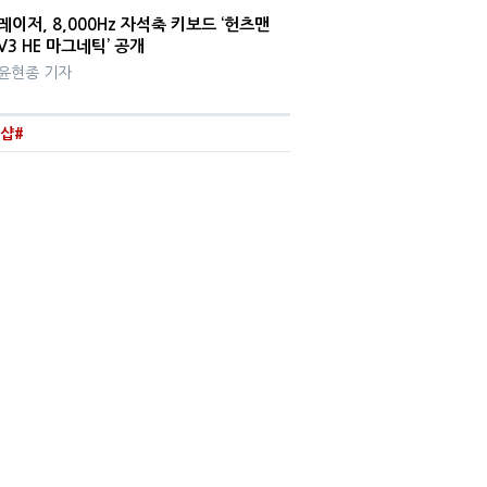
레이저, 8,000Hz 자석축 키보드 ‘헌츠맨
V3 HE 마그네틱’ 공개
윤현종 기자
샵#