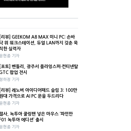
[리뷰] GEEKOM A8 MAX 미니 PC: 손바
닥 위 워크스테이션, 듀얼 LAN까지 갖춘 묵
직한 실력자
윤현종 기자
[포토] 벤틀리, 광주서 플라잉스퍼·컨티넨탈
GTC 팝업 전시
정하정 기자
[리뷰] 레노버 아이디어패드 슬림 3: 100만
원대 가격으로 AI PC 문을 두드리다
윤현종 기자
펄사, 녹투아 쿨링팬 넣은 마우스 ‘파인만
F01 녹투아 에디션’ 출시
윤현종 기자