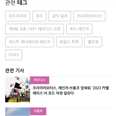
관련
태그
포드코리아
포드
공식 딜러
프리미어모터스
제9회 교촌 1991 레이디스 오픈
포드 레인저
넥스트 제너레이션 레인저
와일드 트랙
홀인원
PAR3
관련 기사
비즈니스
프리미어모터스, 레인저·브롱코 앞세워 '2023 카멜
레이스'서 포드 차량 알린다
자동차