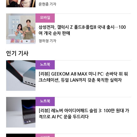
윤현종 기자
모바일
삼성전자, 갤럭시 Z 폴드8·플립8 국내 출시…100
여 개국 순차 판매
정하정 기자
인기 기사
노트북
[리뷰] GEEKOM A8 MAX 미니 PC: 손바닥 위 워
크스테이션, 듀얼 LAN까지 갖춘 묵직한 실력자
노트북
[리뷰] 레노버 아이디어패드 슬림 3: 100만 원대 가
격으로 AI PC 문을 두드리다