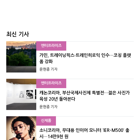
최신 기사
엔터프라이즈
가민, 트레이닝픽스·트레인히로익 인수…코칭 플랫
폼 강화
윤현종 기자
엔터프라이즈
캐논코리아, 부산국제사진제 특별전…젊은 사진가
육성 20년 돌아본다
윤현종 기자
신제품
소니코리아, 무대용 인이어 모니터 ‘IER-M500’ 출
시…14만9천 원