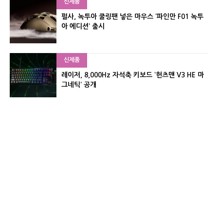
신제품
펄사, 녹투아 쿨링팬 넣은 마우스 ‘파인만 F01 녹투
아 에디션’ 출시
신제품
레이저, 8,000Hz 자석축 키보드 ‘헌츠맨 V3 HE 마
그네틱’ 공개
신제품
서린컴퓨터, 26.3L 리안리 A3 기반 미니 PC 2종 출
시
유기자의 차이나 샵#
CNET KOREA IS OPERATED BY MONEY TODAY GROUP
UNDER LICENSE FROM ZIFF DAVIS.