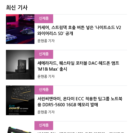
최신 기사
신제품
커세어, 스트림덱 호출 버튼 넣은 ‘나이트소드 V2
와이어리스 SD’ 공개
윤현종 기자
신제품
셰에라자드, 퀘스타일 포터블 DAC·헤드폰 앰프
‘M18i Max’ 출시
윤현종 기자
신제품
서린씨앤아이, 온다이 ECC 적용한 팀그룹 노트북
용 DDR5-5600 16GB 메모리 발매
윤현종 기자
신제품