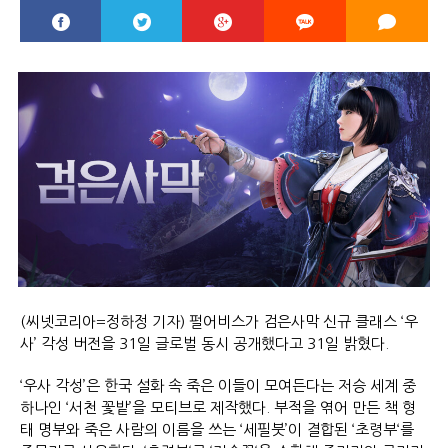
(씨넷코리아=정하정 기자) 펄어비스가 검은사막 신규 클래스 ‘우
사’ 각성 버전을 31일 글로벌 동시 공개했다고 31일 밝혔다.
‘우사 각성’은 한국 설화 속 죽은 이들이 모여든다는 저승 세계 중
하나인 ‘서천 꽃밭’을 모티브로 제작했다. 부적을 엮어 만든 책 형
태 명부와 죽은 사람의 이름을 쓰는 ‘세필붓’이 결합된 ‘초령부‘를