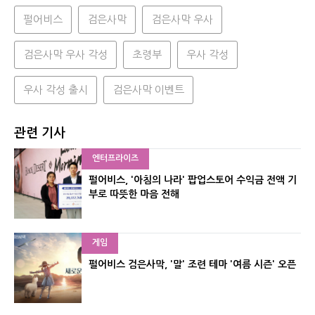
펄어비스
검은사막
검은사막 우사
검은사막 우사 각성
초령부
우사 각성
우사 각성 출시
검은사막 이벤트
관련 기사
엔터프라이즈
펄어비스, '아침의 나라' 팝업스토어 수익금 전액 기
부로 따뜻한 마음 전해
게임
펄어비스 검은사막, '말' 조련 테마 '여름 시즌' 오픈