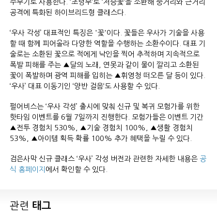
주무기로 사용한다. ‘초령부‘로 ‘저승꽃‘을 소환해 중거리와 근거리
공격에 특화된 하이브리드형 클래스다.
‘우사 각성’ 대표적인 특징은 '꽃'이다. 꽃들은 우사가 기술을 사용
할 때 함께 피어올라 다양한 역할을 수행하는 소환수이다. 대표 기
술로는 소환된 꽃으로 적에게 낙인을 찍어 추적하며 지속적으로
폭발 피해를 주는 ▲달의 노래, 연못과 같이 물이 깔리고 소환된
꽃이 폭발하며 광역 피해를 입히는 ▲휘영청 떠오른 달 등이 있다.
‘우사’ 대표 이동기인 ‘양반 걸음‘도 사용할 수 있다.
펄어비스는 ‘우사 각성’ 출시에 맞춰 신규 및 복귀 모험가를 위한
핫타임 이벤트를 6월 7일까지 진행한다. 모험가들은 이벤트 기간
▲전투 경험치 530%, ▲기술 경험치 100%, ▲생활 경험치
53%, ▲아이템 획득 확률 100% 추가 혜택을 누릴 수 있다.
검은사막 신규 클래스 ‘우사’ 각성 버전과 관련한 자세한 내용은
공
식 홈페이지
에서 확인할 수 있다.
관련
태그