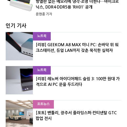
방열판 없는 메모리에 냉각·조명 더한다…마이크로
닉스, DDR4·DDR5용 ‘RH01’ 공개
윤현종 기자
인기 기사
노트북
[리뷰] GEEKOM A8 MAX 미니 PC: 손바닥 위 워
크스테이션, 듀얼 LAN까지 갖춘 묵직한 실력자
노트북
[리뷰] 레노버 아이디어패드 슬림 3: 100만 원대 가
격으로 AI PC 문을 두드리다
포토뉴스
[포토] 벤틀리, 광주서 플라잉스퍼·컨티넨탈 GTC
팝업 전시