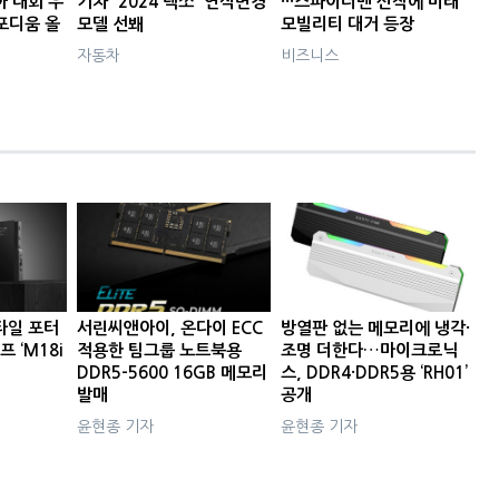
아 대회 우
기차 '2024 넥쏘' 연식변경
···스파이더맨 신작에 미래
 포디움 올
모델 선봬
모빌리티 대거 등장
자동차
비즈니스
타일 포터
서린씨앤아이, 온다이 ECC
방열판 없는 메모리에 냉각·
프 ‘M18i
적용한 팀그룹 노트북용
조명 더한다…마이크로닉
DDR5-5600 16GB 메모리
스, DDR4·DDR5용 ‘RH01’
발매
공개
윤현종 기자
윤현종 기자