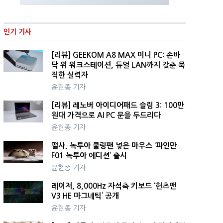
인기 기사
[리뷰] GEEKOM A8 MAX 미니 PC: 손바
닥 위 워크스테이션, 듀얼 LAN까지 갖춘 묵
직한 실력자
윤현종 기자
[리뷰] 레노버 아이디어패드 슬림 3: 100만
원대 가격으로 AI PC 문을 두드리다
윤현종 기자
펄사, 녹투아 쿨링팬 넣은 마우스 ‘파인만
F01 녹투아 에디션’ 출시
윤현종 기자
레이저, 8,000Hz 자석축 키보드 ‘헌츠맨
V3 HE 마그네틱’ 공개
윤현종 기자