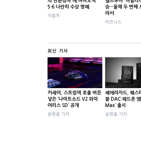
의 친환경차'에 아이오닉
월드투어' 이탈리
5·6 나란히 수상 영예
승···올해 두 번째
라서
자동차
비즈니스
최신 기사
커세어, 스트림덱 호출 버튼
셰에라자드, 퀘스
넣은 ‘나이트소드 V2 와이
블 DAC·헤드폰 앰
어리스 SD’ 공개
Max’ 출시
윤현종 기자
윤현종 기자