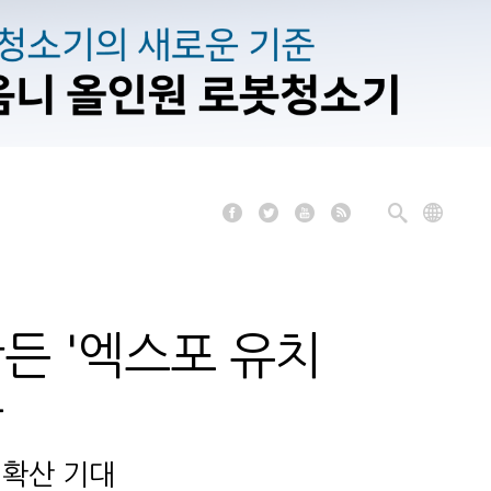
든 '엑스포 유치
다
 확산 기대