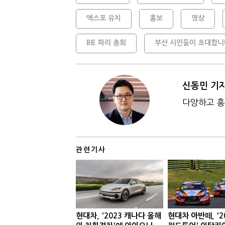
엑스포 유치
홍보
영상
BIE 파리 총회
부산 시민들이 초대합니
신동민 기
다양하고 흥
관련기사
현대차, '2023 캐나다 올해
현대차 아반떼, '2