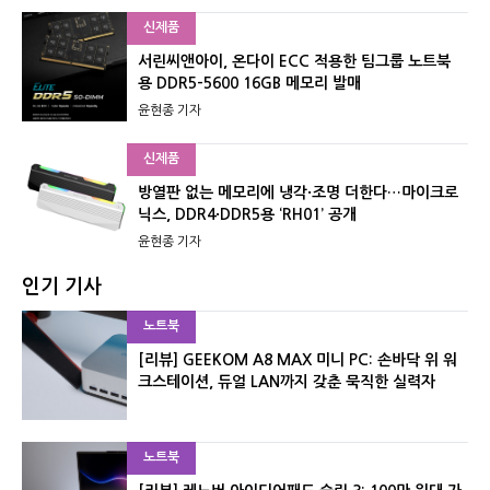
신제품
서린씨앤아이, 온다이 ECC 적용한 팀그룹 노트북
용 DDR5-5600 16GB 메모리 발매
윤현종 기자
신제품
방열판 없는 메모리에 냉각·조명 더한다…마이크로
닉스, DDR4·DDR5용 ‘RH01’ 공개
윤현종 기자
인기 기사
노트북
[리뷰] GEEKOM A8 MAX 미니 PC: 손바닥 위 워
크스테이션, 듀얼 LAN까지 갖춘 묵직한 실력자
노트북