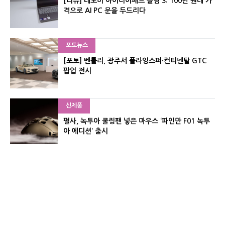
[리뷰] 레노버 아이디어패드 슬림 3: 100만 원대 가
격으로 AI PC 문을 두드리다
포토뉴스
[포토] 벤틀리, 광주서 플라잉스퍼·컨티넨탈 GTC
팝업 전시
신제품
펄사, 녹투아 쿨링팬 넣은 마우스 ‘파인만 F01 녹투
아 에디션’ 출시
신제품
레이저, 8,000Hz 자석축 키보드 ‘헌츠맨 V3 HE 마
그네틱’ 공개
유기자의 차이나 샵#