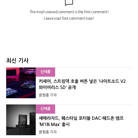
최신 기사
신제품
커세어, 스트림덱 호출 버튼 넣은 ‘나이트소드 V2
와이어리스 SD’ 공개
윤현종 기자
신제품
셰에라자드, 퀘스타일 포터블 DAC·헤드폰 앰프
‘M18i Max’ 출시
윤현종 기자