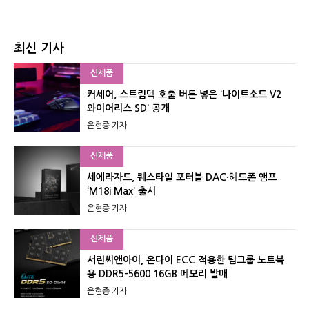
최신 기사
신제품
커세어, 스트림덱 호출 버튼 넣은 ‘나이트소드 V2
와이어리스 SD’ 공개
윤현종 기자
신제품
셰에라자드, 퀘스타일 포터블 DAC·헤드폰 앰프
‘M18i Max’ 출시
윤현종 기자
신제품
서린씨앤아이, 온다이 ECC 적용한 팀그룹 노트북
용 DDR5-5600 16GB 메모리 발매
윤현종 기자