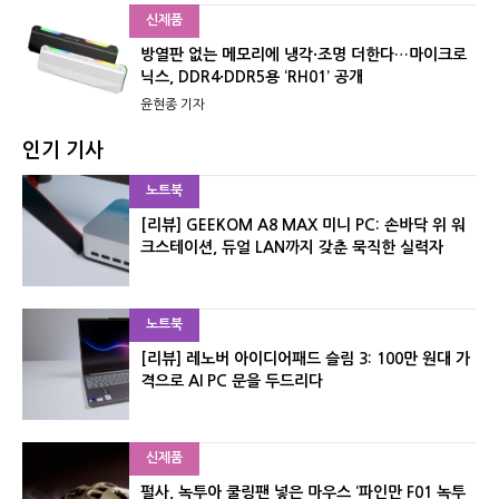
신제품
방열판 없는 메모리에 냉각·조명 더한다…마이크로
닉스, DDR4·DDR5용 ‘RH01’ 공개
윤현종 기자
인기 기사
노트북
[리뷰] GEEKOM A8 MAX 미니 PC: 손바닥 위 워
크스테이션, 듀얼 LAN까지 갖춘 묵직한 실력자
노트북
[리뷰] 레노버 아이디어패드 슬림 3: 100만 원대 가
격으로 AI PC 문을 두드리다
신제품
펄사, 녹투아 쿨링팬 넣은 마우스 ‘파인만 F01 녹투