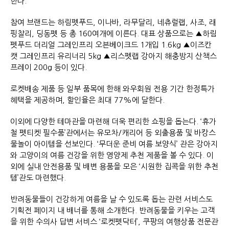
한다.
참여 브랜드는 하림펫푸드, 이나바, 라무달리, 네츄럴랩, 사조, 래
핑찰리, 딩동펫 등 총 160여개에 이른다. 대표 상품으로는 ▲하림
펫푸드 더리얼 그레인프리 오븐베이크드 1개입 1.6kg ▲이즈칸
캣 그레인프리 유리너리 5kg ▲리스펫랩 강아지 해충방지 산책스
프레이 200g 등이 있다.
로켓배송 제품 등 일부 품목에 한해 와우회원 전용 기간 한정특가
혜택을 제공하며, 할인율은 최대 77%에 달한다.
이외에 다양한 테마관을 마련해 더욱 편리한 쇼핑을 돕는다. ‘휴가
철 펫티켓 필수품’관에서는 유모차/캐리어 등 외출용품 및 바캉스
물놀이 아이템을 선보인다. ‘무더운 준비 여름 보양식’ 관은 강아지
와 고양이의 여름 건강을 위한 영양제 추천 제품을 볼 수 있다. 이
외에 실내 안전용품 및 배변 용품을 모은 ‘시원한 집콕을 위한 추천
템’관도 마련했다.
반려동물들이 건강하게 여름을 날 수 있도록 돕는 관련 서비스도
기획전 페이지 내 배너를 통해 소개한다. 반려동물을 키우는 고객
을 위한 수의사 답변 서비스 ‘로켓펫닥터’, 쿠팡의 여행상품 전문관