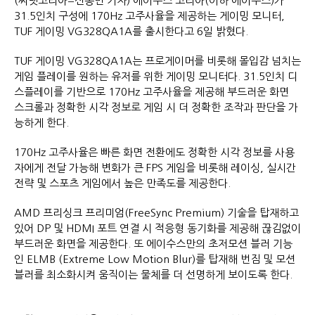
(씨넷코리아=신동민 기자) 에이수스 코리아(이하 에이수스)가
31.5인치 구성에 170Hz 고주사율을 제공하는 게이밍 모니터,
TUF 게이밍 VG328QA1A를 출시한다고 6일 밝혔다.
TUF 게이밍 VG328QA1A는 프로게이머를 비롯해 몰입감 넘치는
게임 플레이를 원하는 유저를 위한 게이밍 모니터다. 31.5인치 디
스플레이를 기반으로 170Hz 고주사율을 제공해 부드러운 화면
스크롤과 정확한 시각 정보로 게임 시 더 정확한 조작과 판단을 가
능하게 한다.
170Hz 고주사율은 빠른 화면 전환에도 정확한 시각 정보를 사용
자에게 전달 가능해 변화가 큰 FPS 게임을 비롯해 레이싱, 실시간
전략 및 스포츠 게임에서 높은 만족도를 제공한다.
AMD 프리싱크 프리미엄(FreeSync Premium) 기술을 탑재하고
있어 DP 및 HDMI 포트 연결 시 적응형 동기화를 제공해 끊김없이
부드러운 화면을 제공한다. 또 에이수스만의 초저모션 블러 기능
인 ELMB (Extreme Low Motion Blur)를 탑재해 번짐 및 모션
블러를 최소화시켜 움직이는 물체를 더 선명하게 보이도록 한다.