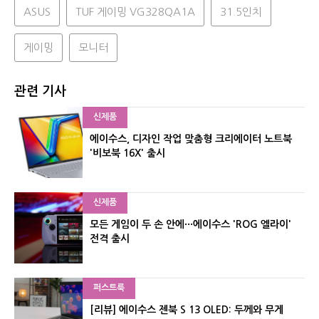
ASUS
TUF 게이밍 VG328QA1A
31.5인치
게이밍
모니터
관련 기사
신제품
에이수스, 디자인 작업 맞춤형 크리에이터 노트북
'비보북 16X' 출시
신제품
모든 게임이 두 손 안에···에이수스 'ROG 엘라이'
전격 출시
퍼스트룩
[리뷰] 에이수스 젠북 S 13 OLED: 두께와 무게