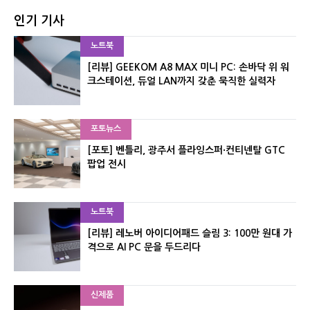
인기 기사
노트북
[리뷰] GEEKOM A8 MAX 미니 PC: 손바닥 위 워
크스테이션, 듀얼 LAN까지 갖춘 묵직한 실력자
포토뉴스
[포토] 벤틀리, 광주서 플라잉스퍼·컨티넨탈 GTC
팝업 전시
노트북
[리뷰] 레노버 아이디어패드 슬림 3: 100만 원대 가
격으로 AI PC 문을 두드리다
신제품