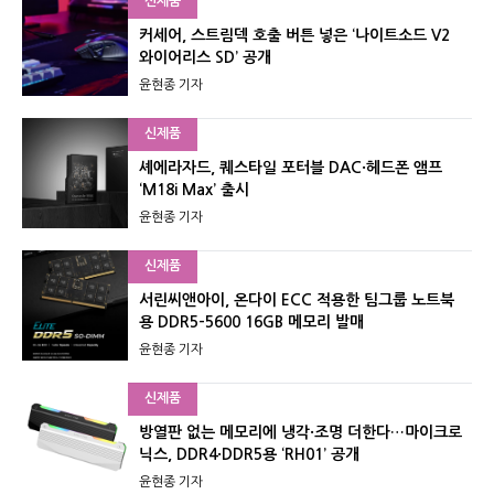
신제품
커세어, 스트림덱 호출 버튼 넣은 ‘나이트소드 V2
와이어리스 SD’ 공개
윤현종 기자
신제품
셰에라자드, 퀘스타일 포터블 DAC·헤드폰 앰프
‘M18i Max’ 출시
윤현종 기자
신제품
서린씨앤아이, 온다이 ECC 적용한 팀그룹 노트북
용 DDR5-5600 16GB 메모리 발매
윤현종 기자
신제품
방열판 없는 메모리에 냉각·조명 더한다…마이크로
닉스, DDR4·DDR5용 ‘RH01’ 공개
윤현종 기자