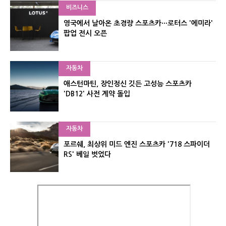
비즈니스
영국에서 날아온 초경량 스포츠카···로터스 '에미라'
팝업 전시 오픈
자동차
애스턴마틴, 장인정신 깃든 고성능 스포츠카
'DB12' 사전 계약 돌입
자동차
포르쉐, 최상위 미드 엔진 스포츠카 '718 스파이더
RS' 베일 벗었다