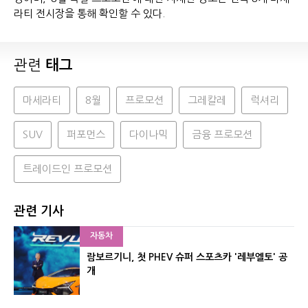
라티 전시장을 통해 확인할 수 있다.
관련
태그
마세라티
8월
프로모션
그레칼레
럭셔리
SUV
퍼포먼스
다이나믹
금융 프로모션
트레이드인 프로모션
관련 기사
자동차
람보르기니, 첫 PHEV 슈퍼 스포츠카 '레부엘토' 공
개