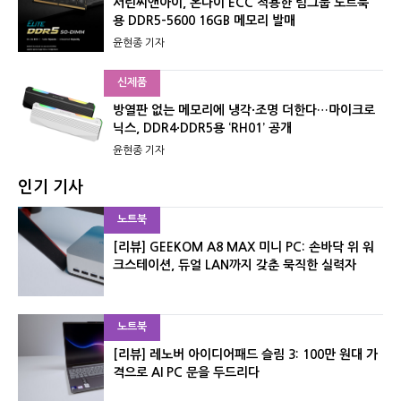
서린씨앤아이, 온다이 ECC 적용한 팀그룹 노트북
용 DDR5-5600 16GB 메모리 발매
윤현종 기자
신제품
방열판 없는 메모리에 냉각·조명 더한다…마이크로
닉스, DDR4·DDR5용 ‘RH01’ 공개
윤현종 기자
인기 기사
노트북
[리뷰] GEEKOM A8 MAX 미니 PC: 손바닥 위 워
크스테이션, 듀얼 LAN까지 갖춘 묵직한 실력자
노트북
[리뷰] 레노버 아이디어패드 슬림 3: 100만 원대 가
격으로 AI PC 문을 두드리다