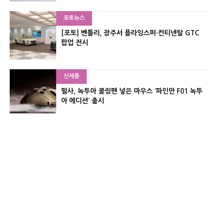
포토뉴스
[포토] 벤틀리, 광주서 플라잉스퍼·컨티넨탈 GTC
팝업 전시
신제품
펄사, 녹투아 쿨링팬 넣은 마우스 ‘파인만 F01 녹투
아 에디션’ 출시
신제품
레이저, 8,000Hz 자석축 키보드 ‘헌츠맨 V3 HE 마
그네틱’ 공개
유기자의 차이나 샵#