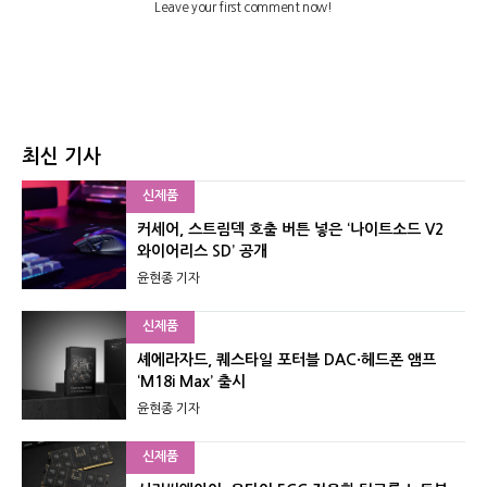
최신 기사
신제품
커세어, 스트림덱 호출 버튼 넣은 ‘나이트소드 V2
와이어리스 SD’ 공개
윤현종 기자
신제품
셰에라자드, 퀘스타일 포터블 DAC·헤드폰 앰프
‘M18i Max’ 출시
윤현종 기자
신제품