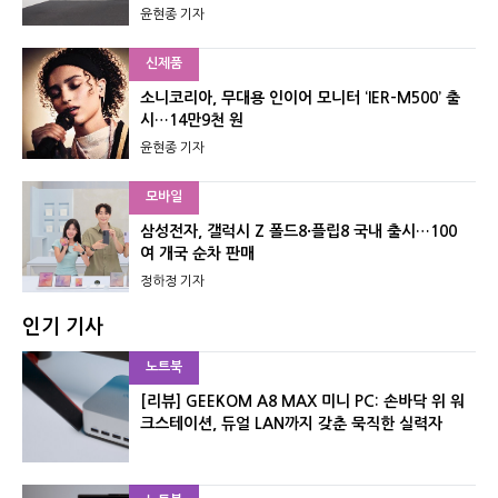
윤현종 기자
신제품
소니코리아, 무대용 인이어 모니터 ‘IER-M500’ 출
시…14만9천 원
윤현종 기자
모바일
삼성전자, 갤럭시 Z 폴드8·플립8 국내 출시…100
여 개국 순차 판매
정하정 기자
인기 기사
노트북
[리뷰] GEEKOM A8 MAX 미니 PC: 손바닥 위 워
크스테이션, 듀얼 LAN까지 갖춘 묵직한 실력자