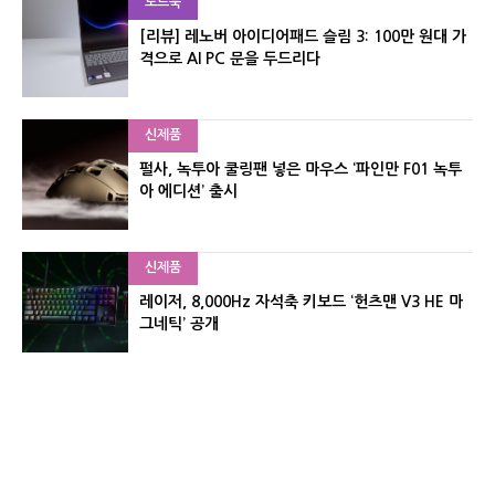
노트북
[리뷰] 레노버 아이디어패드 슬림 3: 100만 원대 가
격으로 AI PC 문을 두드리다
신제품
펄사, 녹투아 쿨링팬 넣은 마우스 ‘파인만 F01 녹투
아 에디션’ 출시
신제품
레이저, 8,000Hz 자석축 키보드 ‘헌츠맨 V3 HE 마
그네틱’ 공개
신제품
서린컴퓨터, 26.3L 리안리 A3 기반 미니 PC 2종 출
시