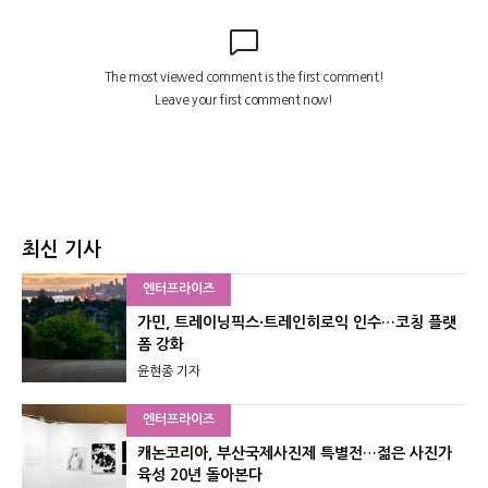
최신 기사
엔터프라이즈
가민, 트레이닝픽스·트레인히로익 인수…코칭 플랫
폼 강화
윤현종 기자
엔터프라이즈
캐논코리아, 부산국제사진제 특별전…젊은 사진가
육성 20년 돌아본다