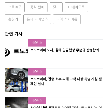
프로야구
공식 판매
딜러
티에이오토
홈경기
롯데 자이언츠
고척 스카이돔
관련 기사
비즈니스
르노코리아 노사, 올해 임금협상 무분규 잠정합의
비즈니스
르노코리아, 집중 호우 피해 고객 대상 특별 지원 캠
페인 실시
비즈니스
장마철 대비 첫걸음은 와이퍼 교체···르노코리아, 여