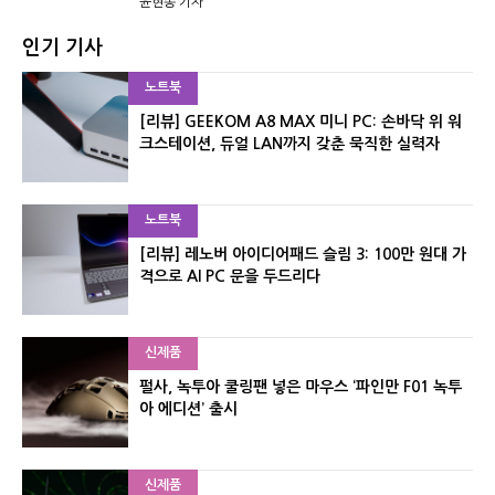
윤현종 기자
인기 기사
노트북
[리뷰] GEEKOM A8 MAX 미니 PC: 손바닥 위 워
크스테이션, 듀얼 LAN까지 갖춘 묵직한 실력자
노트북
[리뷰] 레노버 아이디어패드 슬림 3: 100만 원대 가
격으로 AI PC 문을 두드리다
신제품
펄사, 녹투아 쿨링팬 넣은 마우스 ‘파인만 F01 녹투
아 에디션’ 출시
신제품