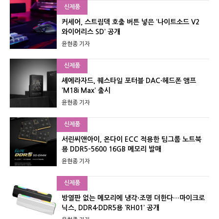
신제품
커세어, 스트림덱 호출 버튼 넣은 ‘나이트소드 V2
와이어리스 SD’ 공개
윤현종 기자
신제품
셰에라자드, 퀘스타일 포터블 DAC·헤드폰 앰프
‘M18i Max’ 출시
윤현종 기자
신제품
서린씨앤아이, 온다이 ECC 적용한 팀그룹 노트북
용 DDR5-5600 16GB 메모리 발매
윤현종 기자
신제품
방열판 없는 메모리에 냉각·조명 더한다…마이크로
닉스, DDR4·DDR5용 ‘RH01’ 공개