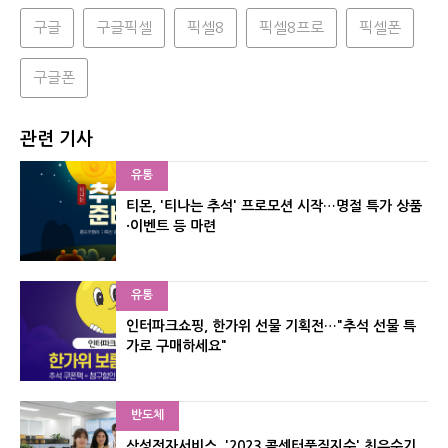
구글
구글픽셀
픽셀8
픽셀8프로
픽셀폰
구글폰
관련 기사
유통
티몬, '티나는 추석' 프로모션 시작…명절 특가 상품
·이벤트 등 마련
유통
인터파크쇼핑, 한가위 선물 기획전…"추석 선물 특
가로 구매하세요"
반도체
삼성전자서비스, '2023 콜센터품질지수' 최우수기