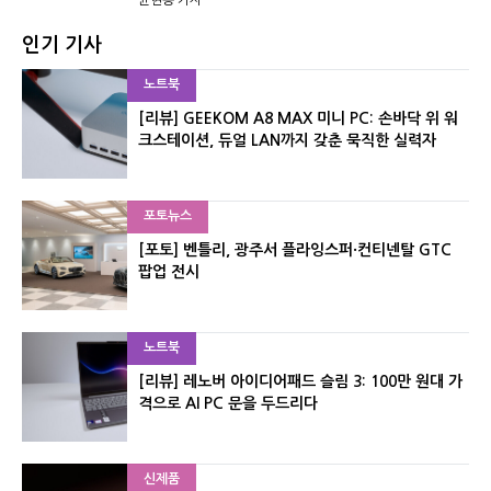
인기 기사
노트북
[리뷰] GEEKOM A8 MAX 미니 PC: 손바닥 위 워
크스테이션, 듀얼 LAN까지 갖춘 묵직한 실력자
포토뉴스
[포토] 벤틀리, 광주서 플라잉스퍼·컨티넨탈 GTC
팝업 전시
노트북
[리뷰] 레노버 아이디어패드 슬림 3: 100만 원대 가
격으로 AI PC 문을 두드리다
신제품