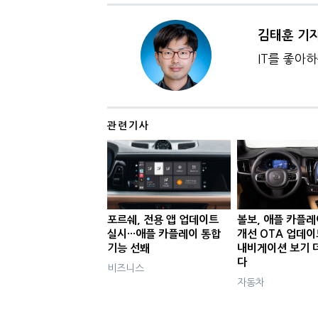
김태훈 기
IT를 좋아
관련기사
포르쉐, 전용 앱 업데이트
볼보, 애플 카플레
실시···애플 카플레이 통합
개선 OTA 업데이트
기능 선봬
내비게이션 보기 
다
비즈니스
자동차