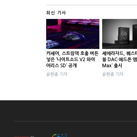
최신 기사
커세어, 스트림덱 호출 버튼
셰에라자드, 퀘스
넣은 ‘나이트소드 V2 와이
블 DAC·헤드폰 앰
어리스 SD’ 공개
Max’ 출시
윤현종 기자
윤현종 기자