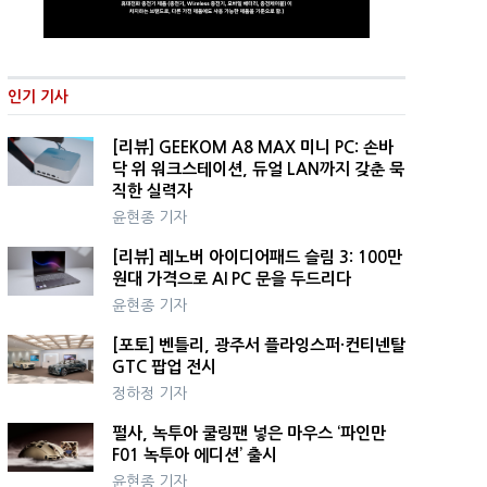
인기 기사
[리뷰] GEEKOM A8 MAX 미니 PC: 손바
닥 위 워크스테이션, 듀얼 LAN까지 갖춘 묵
직한 실력자
윤현종 기자
[리뷰] 레노버 아이디어패드 슬림 3: 100만
원대 가격으로 AI PC 문을 두드리다
윤현종 기자
[포토] 벤틀리, 광주서 플라잉스퍼·컨티넨탈
GTC 팝업 전시
정하정 기자
펄사, 녹투아 쿨링팬 넣은 마우스 ‘파인만
F01 녹투아 에디션’ 출시
윤현종 기자