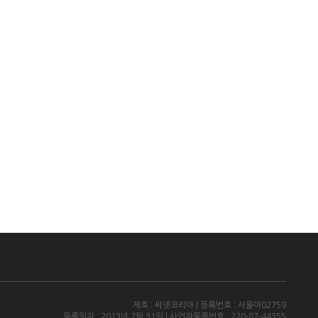
제호 : 씨넷코리아 | 등록번호 : 서울아02759
등록일자 : 2013년 7월 31일 | 사업자등록번호 : 220-87-44355