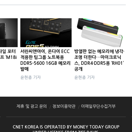
타일 포터
서린씨앤아이, 온다이 ECC
방열판 없는 메모리에 냉각·
프 ‘M18i
적용한 팀그룹 노트북용
조명 더한다…마이크로닉
DDR5-5600 16GB 메모리
스, DDR4·DDR5용 ‘RH01’
발매
공개
윤현종 기자
윤현종 기자
제휴 및 광고 문의
정보이용약관
이메일무단수집거부
CNET KOREA IS OPERATED BY MONEY TODAY GROUP