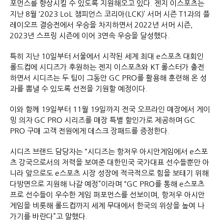
포먼스를 향상시킬 수 있도록 지원해오고 있다. 젠지 이스포츠는
지난 8월 ‘2023 LoL 챔피언스 코리아(LCK)’ 서머 시즌 T1과의 플
레이오프 결승전에서 우승을 차지하면서 2022년 서머 시즌,
2023년 스프링 시즌에 이어 3연속 우승을 달성했다.
특히 지난 10일부터 서울에서 시작된 세계 최대 e스포츠 대회인
롤드컵에 시디즈가 후원하는 젠지 이스포츠와 KT 롤스터가 출전
하면서 시디즈는 두 팀이 그동안 GC PRO를 활용해 훈련해 온 성
과를 뽐낼 수 있도록 선전을 기원할 예정이다.
이와 함께 19일부터 11월 19일까지 전국 오프라인 매장에서 게이
밍 의자 GC PRO 시리즈를 매장 특별 할인가로 제공하며 GC
PRO 구매 고객 전원에게 데스크 장패드를 증정한다.
시디즈 브랜드 담당자는 “시디즈는 항저우 아시안게임에서 e스포
츠 강국으로서의 저력을 보여준 대한민국 국가대표 선수들뿐만 아
니라 앞으로도 e스포츠 시장 성장에 적극적으로 힘을 보태기 위해
다방면으로 지원해 나갈 예정”이라며 “GC PRO를 통해 e스포츠
프로 선수들이 우수한 게임 퍼포먼스를 선보이며, 항저우 아시안
게임을 비롯해 롤드컵까지 세계 무대에서 한국의 위상을 높여 나
가기를 바란다”고 말했다.