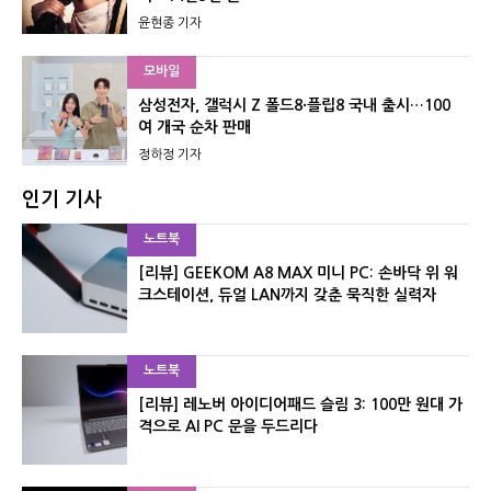
윤현종 기자
모바일
삼성전자, 갤럭시 Z 폴드8·플립8 국내 출시…100
여 개국 순차 판매
정하정 기자
인기 기사
노트북
[리뷰] GEEKOM A8 MAX 미니 PC: 손바닥 위 워
크스테이션, 듀얼 LAN까지 갖춘 묵직한 실력자
노트북
[리뷰] 레노버 아이디어패드 슬림 3: 100만 원대 가
격으로 AI PC 문을 두드리다