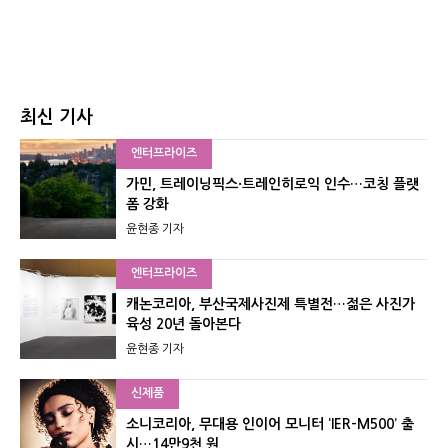
최신 기사
엔터프라이즈
가민, 트레이닝픽스·트레인히로익 인수…코칭 플랫
폼 강화
윤현종 기자
엔터프라이즈
캐논코리아, 부산국제사진제 특별전…젊은 사진가
육성 20년 돌아본다
윤현종 기자
신제품
소니코리아, 무대용 인이어 모니터 ‘IER-M500’ 출
시…14만9천 원