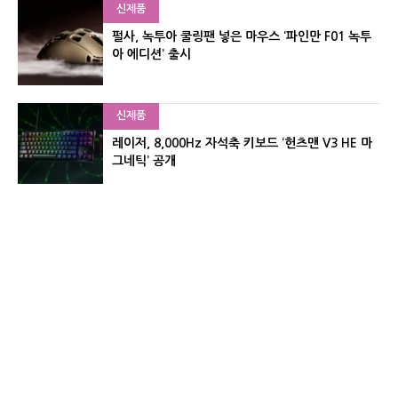
신제품
펄사, 녹투아 쿨링팬 넣은 마우스 ‘파인만 F01 녹투
아 에디션’ 출시
신제품
레이저, 8,000Hz 자석축 키보드 ‘헌츠맨 V3 HE 마
그네틱’ 공개
신제품
서린컴퓨터, 26.3L 리안리 A3 기반 미니 PC 2종 출
시
유기자의 차이나 샵#
CNET KOREA IS OPERATED BY MONEY TODAY GROUP
UNDER LICENSE FROM ZIFF DAVIS.