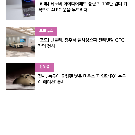
[리뷰] 레노버 아이디어패드 슬림 3: 100만 원대 가
격으로 AI PC 문을 두드리다
포토뉴스
[포토] 벤틀리, 광주서 플라잉스퍼·컨티넨탈 GTC
팝업 전시
신제품
펄사, 녹투아 쿨링팬 넣은 마우스 ‘파인만 F01 녹투
아 에디션’ 출시
신제품
레이저, 8,000Hz 자석축 키보드 ‘헌츠맨 V3 HE 마
그네틱’ 공개