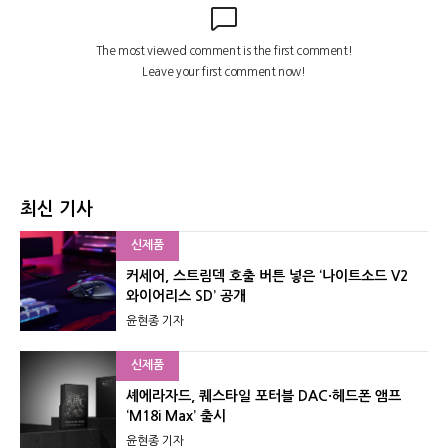
최신 기사
신제품
커세어, 스트림덱 호출 버튼 넣은 ‘나이트소드 V2
와이어리스 SD’ 공개
윤현종 기자
신제품
셰에라자드, 퀘스타일 포터블 DAC·헤드폰 앰프
‘M18i Max’ 출시
윤현종 기자