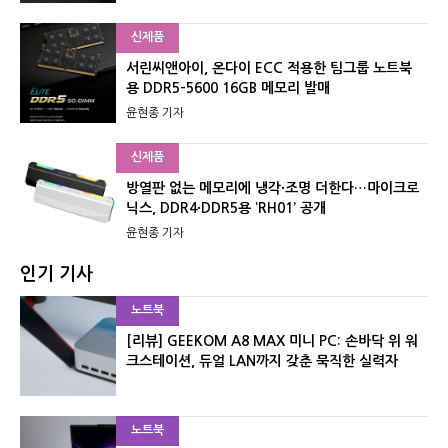
신제품
서린씨앤아이, 온다이 ECC 적용한 팀그룹 노트북
용 DDR5-5600 16GB 메모리 발매
윤현종 기자
신제품
방열판 없는 메모리에 냉각·조명 더한다…마이크로
닉스, DDR4·DDR5용 ‘RH01’ 공개
윤현종 기자
인기 기사
노트북
[리뷰] GEEKOM A8 MAX 미니 PC: 손바닥 위 워
크스테이션, 듀얼 LAN까지 갖춘 묵직한 실력자
노트북