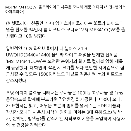
MSI 'MP341CQW' 울트라와이드 사무용 모니터 제품 이미지 (사진=엠에스
아이코리아)
(씨넷코리아=신동민 기자) 엠에스아이코리아는 울트라 와이드 패
널을 탑재한 34인치 홈·비즈니스 모니터 ‘MSI MP341CQW’를 출
시했다고 10일 밝혔다.
일반적인 16:9 화면비율에서 더 넓어진 21:9
UWQHD(3440*1440) 울트라 와이드 패널을 탑재한 신제품
‘MSI MP341CQW’는 모던한 분위기의 화이트 컬러를 입혀 새롭
게 등장했다. 대화면의 34인치 크기를 보다 편안한 시야감으로 접
근시킬 수 있도록 1500R 커브드 패널로 적용시켜 눈의 피로도를
감소시켰다.
초당 이미지 출력을 나타내는 주사율은 100Hz 고주사율 및 1ms
응답속도를 탑재해 부드러운 작업환경을 제공한다. 더불어 모니터
가 표현하는 밝고, 어두운 부분의 범위를 넓혀주는 HDR 기술과
장시간 모니터 사용시 시력에 영향을 미치는 3대 유해요소(빛 반
사, 깜빡임, 청색광)를 감소시킨 시력보호 기술을 도입하여 사용자
의 눈 건강을 지켜준다.