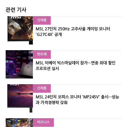
관련 기사
신제품
MSI, 27인치 250Hz 고주사율 게이밍 모니터
'G27C4X' 공개
반도체
MSI, 이베이 빅스마일데이 참가···연중 최대 할인
프로모션 실시
신제품
MSI, 24인치 오피스 모니터 'MP245V' 출시···성능
과 가격경쟁력 갖춰
비즈니스