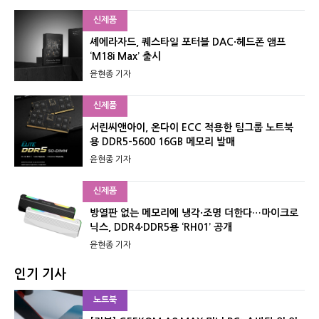
신제품
셰에라자드, 퀘스타일 포터블 DAC·헤드폰 앰프
‘M18i Max’ 출시
윤현종 기자
신제품
서린씨앤아이, 온다이 ECC 적용한 팀그룹 노트북
용 DDR5-5600 16GB 메모리 발매
윤현종 기자
신제품
방열판 없는 메모리에 냉각·조명 더한다…마이크로
닉스, DDR4·DDR5용 ‘RH01’ 공개
윤현종 기자
인기 기사
노트북