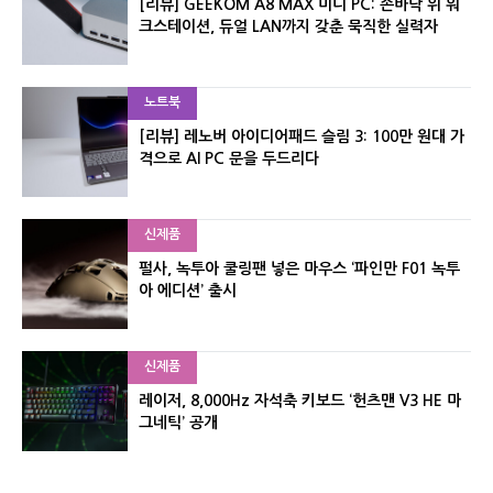
[리뷰] GEEKOM A8 MAX 미니 PC: 손바닥 위 워
크스테이션, 듀얼 LAN까지 갖춘 묵직한 실력자
노트북
[리뷰] 레노버 아이디어패드 슬림 3: 100만 원대 가
격으로 AI PC 문을 두드리다
신제품
펄사, 녹투아 쿨링팬 넣은 마우스 ‘파인만 F01 녹투
아 에디션’ 출시
신제품
레이저, 8,000Hz 자석축 키보드 ‘헌츠맨 V3 HE 마
그네틱’ 공개