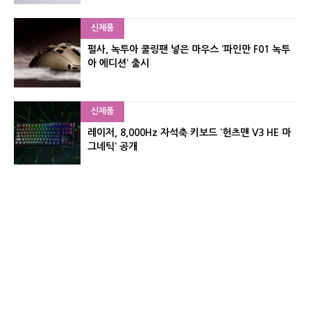
신제품
펄사, 녹투아 쿨링팬 넣은 마우스 ‘파인만 F01 녹투
아 에디션’ 출시
신제품
레이저, 8,000Hz 자석축 키보드 ‘헌츠맨 V3 HE 마
그네틱’ 공개
신제품
서린컴퓨터, 26.3L 리안리 A3 기반 미니 PC 2종 출
시
유기자의 차이나 샵#