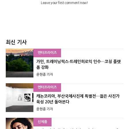
최신 기사
엔터프라이즈
가민, 트레이닝픽스·트레인히로익 인수…코칭 플랫
폼 강화
윤현종 기자
엔터프라이즈
캐논코리아, 부산국제사진제 특별전…젊은 사진가
육성 20년 돌아본다
윤현종 기자
신제품