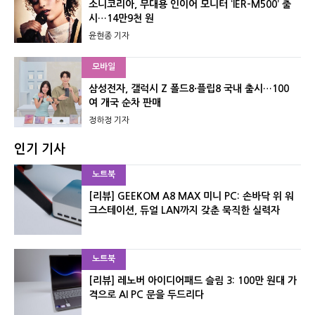
소니코리아, 무대용 인이어 모니터 ‘IER-M500’ 출
시…14만9천 원
윤현종 기자
모바일
삼성전자, 갤럭시 Z 폴드8·플립8 국내 출시…100
여 개국 순차 판매
정하정 기자
인기 기사
노트북
[리뷰] GEEKOM A8 MAX 미니 PC: 손바닥 위 워
크스테이션, 듀얼 LAN까지 갖춘 묵직한 실력자
노트북
[리뷰] 레노버 아이디어패드 슬림 3: 100만 원대 가
격으로 AI PC 문을 두드리다