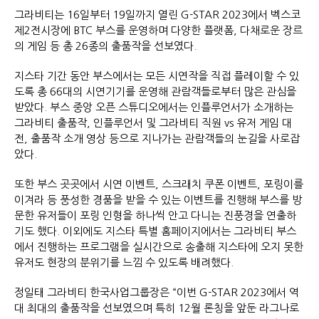
그라비티는 16일부터 19일까지 열린 G-STAR 2023에서 벡스코
제2전시장에 BTC 부스를 운영하며 다양한 플랫폼, 다채로운 장르
의 게임 등 총 26종의 출품작을 선보였다.
지스타 기간 동안 부스에서는 모든 시연작을 직접 플레이할 수 있
도록 총 66대의 시연기기를 운영해 관람객들로부터 많은 관심을
받았다. 부스 중앙 오픈 스튜디오에서는 인플루언서가 소개하는
그라비티 출품작, 인플루언서 및 그라비티 직원 vs 유저 게임 대
전, 출품작 소개 영상 등으로 지나가는 관람객들의 눈길을 사로잡
았다.
또한 부스 곳곳에서 시연 이벤트, 스크래치 쿠폰 이벤트, 포링이를
이겨라 등 풍성한 경품을 받을 수 있는 이벤트를 진행해 부스를 방
문한 유저들이 포링 인형을 하나씩 안고 다니는 진풍경을 연출하
기도 했다. 이외에도 지스타 특별 홈페이지에서는 그라비티 부스
에서 진행하는 프로그램을 실시간으로 송출해 지스타에 오지 못한
유저도 현장의 분위기를 느낌 수 있도록 배려했다.
정일태 그라비티 한국사업그룹장은 “이번 G-STAR 2023에서 역
대 최대의 출품작을 선보였으며 특히 12월 론칭을 앞둔 라그나로