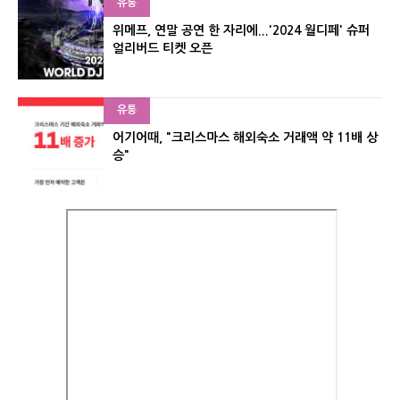
유통
위메프, 연말 공연 한 자리에...'2024 월디페' 슈퍼
얼리버드 티켓 오픈
유통
어기어때, "크리스마스 해외숙소 거래액 약 11배 상
승"