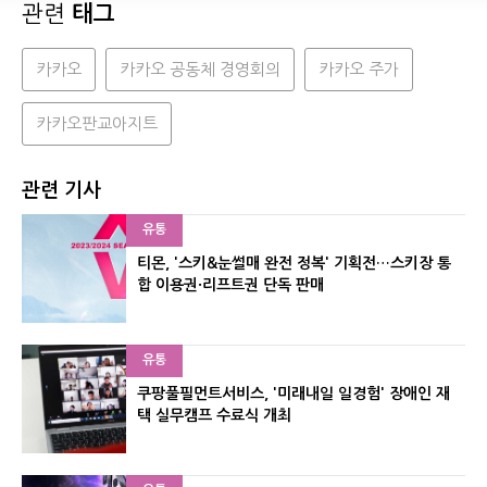
관련
태그
카카오
카카오 공동체 경영회의
카카오 주가
카카오판교아지트
관련 기사
유통
티몬, '스키&눈썰매 완전 정복' 기획전…스키장 통
합 이용권·리프트권 단독 판매
유통
쿠팡풀필먼트서비스, '미래내일 일경험' 장애인 재
택 실무캠프 수료식 개최