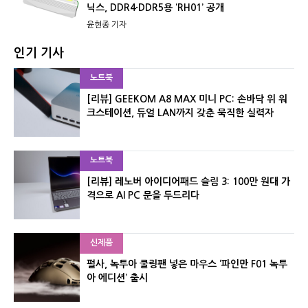
닉스, DDR4·DDR5용 ‘RH01’ 공개
윤현종 기자
인기 기사
노트북
[리뷰] GEEKOM A8 MAX 미니 PC: 손바닥 위 워
크스테이션, 듀얼 LAN까지 갖춘 묵직한 실력자
노트북
[리뷰] 레노버 아이디어패드 슬림 3: 100만 원대 가
격으로 AI PC 문을 두드리다
신제품
펄사, 녹투아 쿨링팬 넣은 마우스 ‘파인만 F01 녹투
아 에디션’ 출시