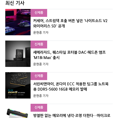
최신 기사
신제품
커세어, 스트림덱 호출 버튼 넣은 ‘나이트소드 V2
와이어리스 SD’ 공개
윤현종 기자
신제품
셰에라자드, 퀘스타일 포터블 DAC·헤드폰 앰프
‘M18i Max’ 출시
윤현종 기자
신제품
서린씨앤아이, 온다이 ECC 적용한 팀그룹 노트북
용 DDR5-5600 16GB 메모리 발매
윤현종 기자
신제품
방열판 없는 메모리에 냉각·조명 더한다…마이크로