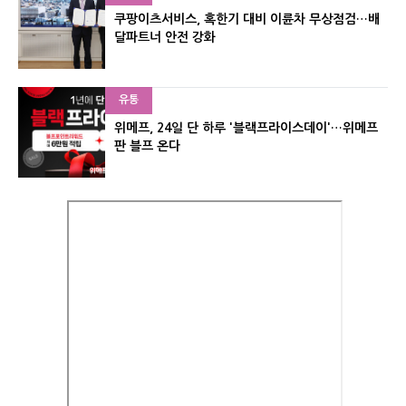
쿠팡이츠서비스, 혹한기 대비 이륜차 무상점검…배
달파트너 안전 강화
유통
위메프, 24일 단 하루 '블랙프라이스데이'…위메프
판 블프 온다