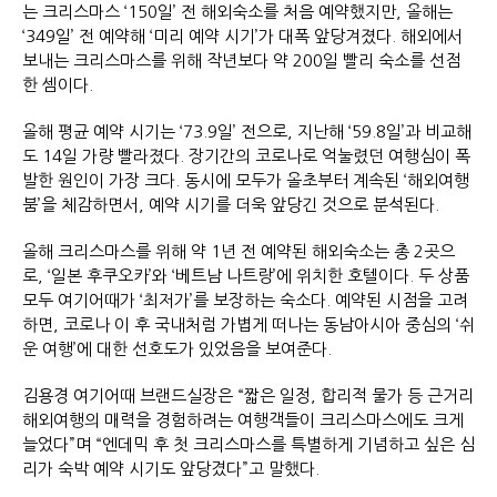
는 크리스마스 ‘150일’ 전 해외숙소를 처음 예약했지만, 올해는
‘349일’ 전 예약해 ‘미리 예약 시기’가 대폭 앞당겨졌다. 해외에서
보내는 크리스마스를 위해 작년보다 약 200일 빨리 숙소를 선점
한 셈이다.
올해 평균 예약 시기는 ‘73.9일’ 전으로, 지난해 ‘59.8일’과 비교해
도 14일 가량 빨라졌다. 장기간의 코로나로 억눌렸던 여행심이 폭
발한 원인이 가장 크다. 동시에 모두가 올초부터 계속된 ‘해외여행
붐’을 체감하면서, 예약 시기를 더욱 앞당긴 것으로 분석된다.
올해 크리스마스를 위해 약 1년 전 예약된 해외숙소는 총 2곳으
로, ‘일본 후쿠오카’와 ‘베트남 나트랑’에 위치한 호텔이다. 두 상품
모두 여기어때가 ‘최저가’를 보장하는 숙소다. 예약된 시점을 고려
하면, 코로나 이 후 국내처럼 가볍게 떠나는 동남아시아 중심의 ‘쉬
운 여행’에 대한 선호도가 있었음을 보여준다.
김용경 여기어때 브랜드실장은 “짧은 일정, 합리적 물가 등 근거리
해외여행의 매력을 경험하려는 여행객들이 크리스마스에도 크게
늘었다”며 “엔데믹 후 첫 크리스마스를 특별하게 기념하고 싶은 심
리가 숙박 예약 시기도 앞당겼다”고 말했다.