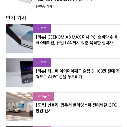
윤현종 기자
인기 기사
노트북
[리뷰] GEEKOM A8 MAX 미니 PC: 손바닥 위 워
크스테이션, 듀얼 LAN까지 갖춘 묵직한 실력자
노트북
[리뷰] 레노버 아이디어패드 슬림 3: 100만 원대 가
격으로 AI PC 문을 두드리다
포토뉴스
[포토] 벤틀리, 광주서 플라잉스퍼·컨티넨탈 GTC
팝업 전시