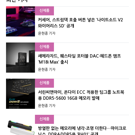
신제품
커세어, 스트림덱 호출 버튼 넣은 ‘나이트소드 V2
와이어리스 SD’ 공개
윤현종 기자
신제품
셰에라자드, 퀘스타일 포터블 DAC·헤드폰 앰프
‘M18i Max’ 출시
윤현종 기자
신제품
서린씨앤아이, 온다이 ECC 적용한 팀그룹 노트북
용 DDR5-5600 16GB 메모리 발매
윤현종 기자
신제품
방열판 없는 메모리에 냉각·조명 더한다…마이크로
닉스, DDR4·DDR5용 ‘RH01’ 공개