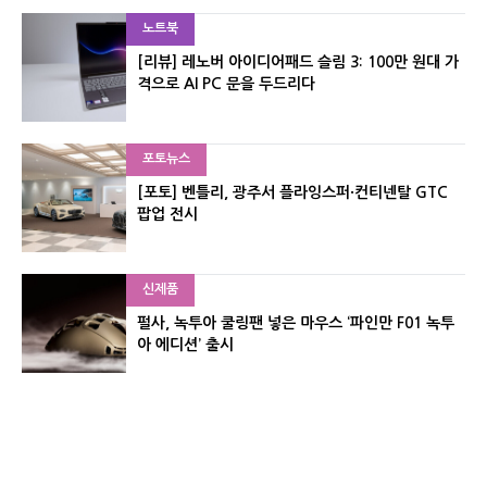
노트북
[리뷰] 레노버 아이디어패드 슬림 3: 100만 원대 가
격으로 AI PC 문을 두드리다
포토뉴스
[포토] 벤틀리, 광주서 플라잉스퍼·컨티넨탈 GTC
팝업 전시
신제품
펄사, 녹투아 쿨링팬 넣은 마우스 ‘파인만 F01 녹투
아 에디션’ 출시
신제품
레이저, 8,000Hz 자석축 키보드 ‘헌츠맨 V3 HE 마
그네틱’ 공개