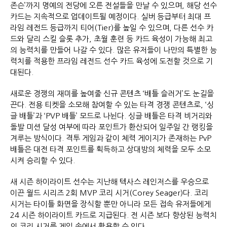
존슨’까지 명예의 전당에 오른 전설들을 만날 수 있으며, 해당 선수
카드는 지속적으로 업데이트될 예정이다. 실버 등급부터 최대 프
라임 레전드 등급까지 티어(Tier)를 높일 수 있으며, 다른 선수 카
드와 달리 스킬 슬롯 추가, 초월 훈련 등 카드 육성이 가능해 최고
의 능력치를 만들어 나갈 수 있다. 많은 유저들이 나만의 특별한 능
력치를 적용한 프라임 레전드 선수 카드 육성에 도전할 것으로 기
대된다.
새로운 경쟁의 재미를 높여줄 신규 콘텐츠 ‘배틀 슬러거’도 눈길을
끈다. 전용 티켓을 소모해 참여할 수 있는 타격 경쟁 콘텐츠로, ‘싱
글 배틀’과 ‘PVP 배틀’ 모드로 나뉜다. 싱글 배틀은 타격 비거리와
돌발 미션 달성 여부에 따라 포인트가 환산되어 일주일 간 랭킹을
겨루는 방식이다. 격투 게임과 같이 체력 게이지가 존재하는 PvP
배틀은 대전 타격 포인트를 획득하고 상대방의 체력을 모두 소모
시켜 승리할 수 있다.
새 시즌 하이라이트 선수는 지난해 텍사스 레인저스를 우승으로
이끈 월드 시리즈 2회 MVP 코리 시거(Corey Seager)다. 코리
시거는 타이틀 화면을 장식할 뿐만 아니라 모든 접속 유저들에게
24 시즌 하이라이트 카드로 지급된다. 전 시즌 보다 향상된 능력치
의 코리 시거를 게임 속에서 활용할 수 있다.