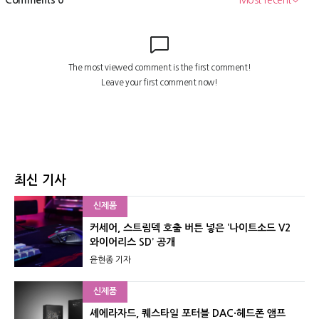
최신 기사
신제품
커세어, 스트림덱 호출 버튼 넣은 ‘나이트소드 V2
와이어리스 SD’ 공개
윤현종 기자
신제품
셰에라자드, 퀘스타일 포터블 DAC·헤드폰 앰프