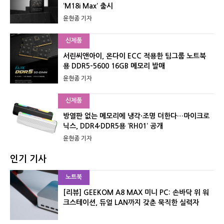
‘M18i Max’ 출시
윤현종 기자
신제품
서린씨앤아이, 온다이 ECC 적용한 팀그룹 노트북
용 DDR5-5600 16GB 메모리 발매
윤현종 기자
신제품
방열판 없는 메모리에 냉각·조명 더한다…마이크로
닉스, DDR4·DDR5용 ‘RH01’ 공개
윤현종 기자
인기 기사
노트북
[리뷰] GEEKOM A8 MAX 미니 PC: 손바닥 위 워
크스테이션, 듀얼 LAN까지 갖춘 묵직한 실력자