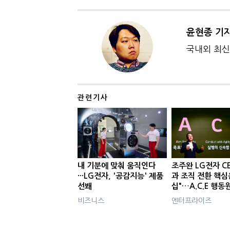
윤현종 기
국내외 최신 
관련기사
내 기분에 맞춰 움직인다
조주완 LG전자 C
···LG전자, '공감지능' 제품
과 조직 전환 핵심
선봬
십"…A.C.E 행동
비즈니스
엔터프라이즈