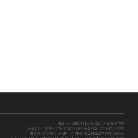
제호 : 씨넷코리아 | 등록번호 : 서울아02759
등록일자 : 2013년 7월 31일 | 사업자등록번호 : 220-87-44355
발행인 : 김경묵 │ 편집인 : 김경묵 | 청소년보호책임자 : 윤현종