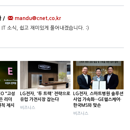
자
mandu@cnet.co.kr
IT 소식, 쉽고 재미있게 풀어내겠습니다. :)
EO "고성
LG전자, '투 트랙' 전략으로
LG전자, 스마트병원 솔루션
은 리더
유럽 가전시장 잡는다
사업 가속화···GE헬스케어·
원칙 제시
한국MS와 맞손
비즈니스
비즈니스