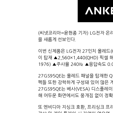
(씨넷코리아=윤현종 기자) LG전자 온
을 새롭게 선보인다.
이번 신제품은 LG전자 27인치 올레드(O
이 탑재 ▲2,560×1,440(QHD) 픽셀 해
1976) ▲주사율 240㎐ ▲응답속도 0
27GS95QE는 올레드 패널을 탑재한 
펙들 또한 강력하게 구성돼 있어 많은
27GS95QE는 베사(VESA) 디스플레
해 어두운 화면에서도 뭉개짐 없이 정
또 엔비디아 지싱크 호환, 프리싱크 프