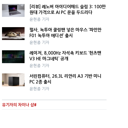
[리뷰] 레노버 아이디어패드 슬림 3: 100만
원대 가격으로 AI PC 문을 두드리다
윤현종 기자
펄사, 녹투아 쿨링팬 넣은 마우스 ‘파인만
F01 녹투아 에디션’ 출시
윤현종 기자
레이저, 8,000Hz 자석축 키보드 ‘헌츠맨
V3 HE 마그네틱’ 공개
윤현종 기자
서린컴퓨터, 26.3L 리안리 A3 기반 미니
PC 2종 출시
윤현종 기자
유기자의 차이나 샵#