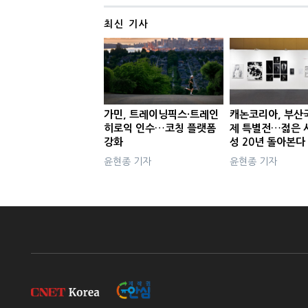
최신 기사
가민, 트레이닝픽스·트레인
캐논코리아, 부산
히로익 인수…코칭 플랫폼
제 특별전…젊은 
강화
성 20년 돌아본다
윤현종 기자
윤현종 기자