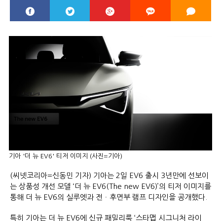
기아 '더 뉴 EV6' 티저 이미지 (사진=기아)
(씨넷코리아=신동민 기자) 기아는 2일 EV6 출시 3년만에 선보이
는 상품성 개선 모델 ‘더 뉴 EV6(The new EV6)’의 티저 이미지를
통해 더 뉴 EV6의 실루엣과 전ᆞ후면부 램프 디자인을 공개했다.
특히 기아는 더 뉴 EV6에 신규 패밀리룩 ‘스타맵 시그니처 라이