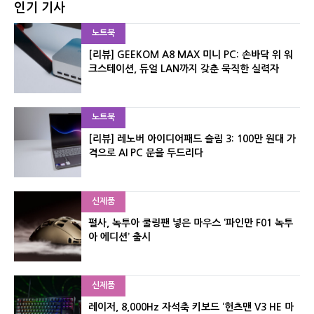
인기 기사
노트북
[리뷰] GEEKOM A8 MAX 미니 PC: 손바닥 위 워
크스테이션, 듀얼 LAN까지 갖춘 묵직한 실력자
노트북
[리뷰] 레노버 아이디어패드 슬림 3: 100만 원대 가
격으로 AI PC 문을 두드리다
신제품
펄사, 녹투아 쿨링팬 넣은 마우스 ‘파인만 F01 녹투
아 에디션’ 출시
신제품
레이저, 8,000Hz 자석축 키보드 ‘헌츠맨 V3 HE 마