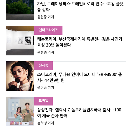
가민, 트레이닝픽스·트레인히로익 인수…코칭 플랫
폼 강화
윤현종 기자
엔터프라이즈
캐논코리아, 부산국제사진제 특별전…젊은 사진가
육성 20년 돌아본다
윤현종 기자
신제품
소니코리아, 무대용 인이어 모니터 ‘IER-M500’ 출
시…14만9천 원
윤현종 기자
모바일
삼성전자, 갤럭시 Z 폴드8·플립8 국내 출시…100
여 개국 순차 판매
정하정 기자