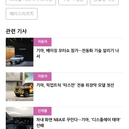
페이스리프트
관련 기사
자동차
기아, 베이징 모터쇼 참가···전동화 기술 알리기 나
서
자동차
기아, 픽업트럭 '타스만' 전용 위장막 모델 첫선
신제품
차내 화면 NBA로 꾸민다···기아, '디스플레이 테마'
선봬