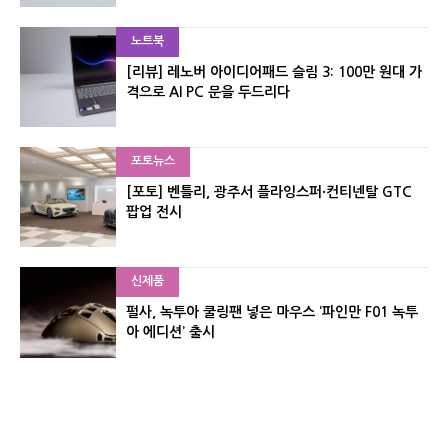
노트북
[리뷰] 레노버 아이디어패드 슬림 3: 100만 원대 가
격으로 AI PC 문을 두드리다
포토뉴스
[포토] 벤틀리, 광주서 플라잉스퍼·컨티넨탈 GTC
팝업 전시
신제품
펄사, 녹투아 쿨링팬 넣은 마우스 ‘파인만 F01 녹투
아 에디션’ 출시
신제품
레이저, 8,000Hz 자석축 키보드 ‘헌츠맨 V3 HE 마