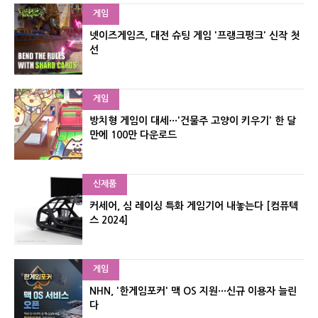
게임
넷이즈게임즈, 대전 슈팅 게임 '프랭크펑크' 신작 첫
선
게임
방치형 게임이 대세···'건물주 고양이 키우기' 한 달
만에 100만 다운로드
신제품
커세어, 심 레이싱 특화 게임기어 내놓는다 [컴퓨텍
스 2024]
게임
NHN, '한게임포커' 맥 OS 지원···신규 이용자 늘린
다