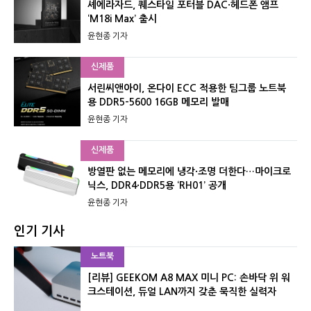
셰에라자드, 퀘스타일 포터블 DAC·헤드폰 앰프
‘M18i Max’ 출시
윤현종 기자
신제품
서린씨앤아이, 온다이 ECC 적용한 팀그룹 노트북
용 DDR5-5600 16GB 메모리 발매
윤현종 기자
신제품
방열판 없는 메모리에 냉각·조명 더한다…마이크로
닉스, DDR4·DDR5용 ‘RH01’ 공개
윤현종 기자
인기 기사
노트북
[리뷰] GEEKOM A8 MAX 미니 PC: 손바닥 위 워
크스테이션, 듀얼 LAN까지 갖춘 묵직한 실력자