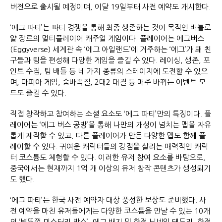
버전으로 출시될 예정이며, 이달 19일부터 사전 예약도 개시한다.
‘에그 파티’는 파티 경쟁을 통해 최종 생존하는 것이 목적인 배틀로
얄 장르의 멀티플레이어 캐주얼 게임이다. 플레이어는 에그버스
(Eggyverse) 세계관 속 ‘에그 아일랜드’에 거주하는 ‘에그’가 돼 친
구들과 팀을 편성해 다양한 게임을 즐길 수 있다. 레이싱, 생존, 포
인트 수집, 팀 배틀 등 네 가지 종류의 스테이지에 도전할 수 있으
며, 마피아 게임, 숨바꼭질, 2대2 대결 등 매주 바뀌는 이벤트 모
드도 즐길 수 있다.
직접 창작하고 참여하는 소셜 요소도 ‘에그 파티’만의 특징이다. 플
레이어는 ‘에그 버스 공방’을 통해 나만의 개성이 넘치는 맵을 자유
롭게 제작할 수 있고, 다른 플레이어가 만든 다양한 맵도 함께 플
레이할 수 있다. 귀여운 캐릭터들의 강점을 살리는 매력적인 캐릭
터 코스튬도 체험할 수 있다. 이러한 유저 참여 요소를 바탕으로,
중국에서는 현재까지 1억 개 이상의 유저 창작 콘텐츠가 생성되기
도 했다.
‘에그 파티’는 한국 사전 예약자 대상 풍성한 보상도 준비했다. 사
전 예약을 마친 유저들에게는 다양한 코스튬을 만날 수 있는 10개
의 ‘병뚜껑 미스터리 박스’, 에그 배지 및 한정 닉네임 테두리, 한정