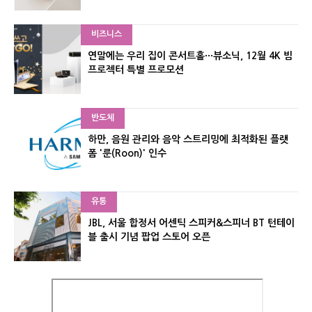
비즈니스
연말에는 우리 집이 콘서트홀···뷰소닉, 12월 4K 빔
프로젝터 특별 프로모션
반도체
하만, 음원 관리와 음악 스트리밍에 최적화된 플랫
폼 '룬(Roon)' 인수
유통
JBL, 서울 합정서 어센틱 스피커&스피너 BT 턴테이
블 출시 기념 팝업 스토어 오픈