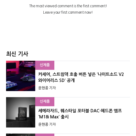
최신 기사
신제품
커세어, 스트림덱 호출 버튼 넣은 ‘나이트소드 V2
와이어리스 SD’ 공개
윤현종 기자
신제품
셰에라자드, 퀘스타일 포터블 DAC·헤드폰 앰프
‘M18i Max’ 출시
윤현종 기자