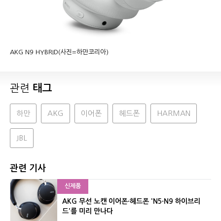
AKG N9 HYBRID(사진=하만코리아)
관련
태그
하만
AKG
이어폰
헤드폰
HARMAN
JBL
관련 기사
신제품
AKG 무선 노캔 이어폰·헤드폰 'N5·N9 하이브리
드'를 미리 만나다