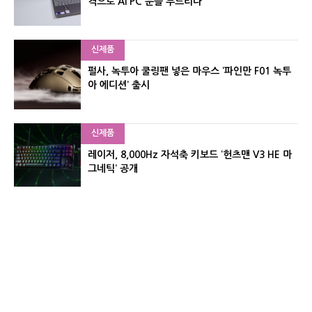
격으로 AI PC 문을 두드리다
신제품
펄사, 녹투아 쿨링팬 넣은 마우스 ‘파인만 F01 녹투
아 에디션’ 출시
신제품
레이저, 8,000Hz 자석축 키보드 ‘헌츠맨 V3 HE 마
그네틱’ 공개
신제품
서린컴퓨터, 26.3L 리안리 A3 기반 미니 PC 2종 출
시
유기자의 차이나 샵#