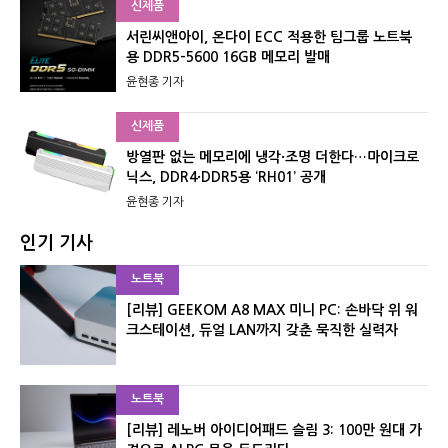
신제품
서린씨앤아이, 온다이 ECC 적용한 팀그룹 노트북
용 DDR5-5600 16GB 메모리 발매
윤현종 기자
신제품
방열판 없는 메모리에 냉각·조명 더한다…마이크로
닉스, DDR4·DDR5용 ‘RH01’ 공개
윤현종 기자
인기 기사
노트북
[리뷰] GEEKOM A8 MAX 미니 PC: 손바닥 위 워
크스테이션, 듀얼 LAN까지 갖춘 묵직한 실력자
노트북
[리뷰] 레노버 아이디어패드 슬림 3: 100만 원대 가