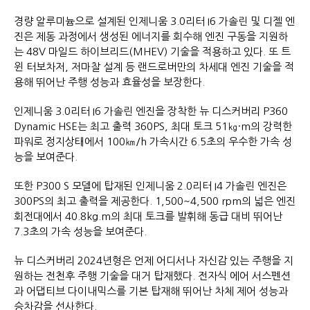
경량 알루미늄으로 설계된 인제니움 3.0리터 I6 가솔린 및 디젤 엔
진은 제동 과정에서 생성된 에너지를 회수해 엔진 구동을 지원하
는 48V 마일드 하이브리드(MHEV) 기술을 적용하고 있다. 또 트
윈 터보차저, 저마찰 설계 등 랜드로버만의 차세대 엔진 기술을 적
용해 뛰어난 주행 성능과 효율성을 보장한다.
인제니움 3.0리터 I6 가솔린 엔진을 장착한 뉴 디스커버리 P360
Dynamic HSE는 최고 출력 360PS, 최대 토크 51㎏·m의 강력한
파워로 정지상태에서 100㎞/h 가속시간 6.5초의 우수한 가속 성
능을 보여준다.
또한 P300 S 모델에 탑재된 인제니움 2.0리터 I4 가솔린 엔진은
300PS의 최고 출력을 제공한다. 1,500~4,500 rpm의 넓은 엔진
회전대에서 40.8kg.m의 최대 토크를 발휘해 동급 대비 뛰어난
7.3초의 가속 성능을 보여준다.
뉴 디스커버리 2024년형은 언제 어디서나 자신감 있는 주행을 지
원하는 전천후 주행 기술을 대거 탑재했다. 전자식 에어 서스펜션
과 어댑티브 다이내믹스를 기본 탑재해 뛰어난 차체 제어 성능과
승차감을 선사한다.