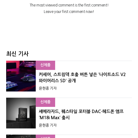
최신 기사
신제품
커세어, 스트림덱 호출 버튼 넣은 ‘나이트소드 V2
와이어리스 SD’ 공개
윤현종 기자
신제품
셰에라자드, 퀘스타일 포터블 DAC·헤드폰 앰프
‘M18i Max’ 출시
윤현종 기자