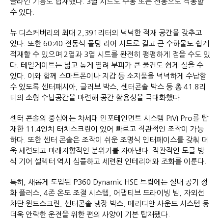
클라인 기능도 탑재했다. 3열 시트도 수동 또는 전동으로 작동할
수 있다.
뉴 디스커버리의 최대 2,391리터의 넉넉한 적재 공간을 갖추고
있다. 또한 60:40 전동식 폴딩 리어 시트로 길고 큰 수하물도 쉽게
적재할 수 있으며 2열과 3열 시트를 완전히 평평하게 접을 수도 있
다. 테일게이트는 넓고 높게 열려 부피가 큰 물건도 쉽게 실을 수
있다. 이와 함께 스마트폰이나 지갑 등 소지품을 넉넉하게 수납할
수 있도록 센터패시아, 글러브 박스, 센터콘솔 박스 등 총 41.8리
터의 소형 수납공간을 마련해 공간 활용성을 극대화했다.
센터 콘솔의 중심에는 차세대 인포테인먼트 시스템 PIVI Pro를 탑
재한 11.4인치 터치스크린이 있어 빠르고 직관적인 조작이 가능
하다. 또한 센터 콘솔은 조작이 쉬운 조명식 인터페이스를 갖춰 더
욱 세련되고 미래지향적인 분위기를 자아낸다. 직관적인 토글 방
식 기어 셀렉터 역시 심플하고 세련된 인테리어와 조화를 이룬다.
특히, 새롭게 도입된 P360 Dynamic HSE 트림에는 실내 공기 정
화 플러스, 4존 온도 조절 시스템, 어댑티브 드라이빙 빔, 자외선
차단 윈드스크린, 센터콘솔 냉장 박스, 메리디안 사운드 시스템 등
더욱 안락한 운전을 위한 편의 사양이 기본 탑재됐다.