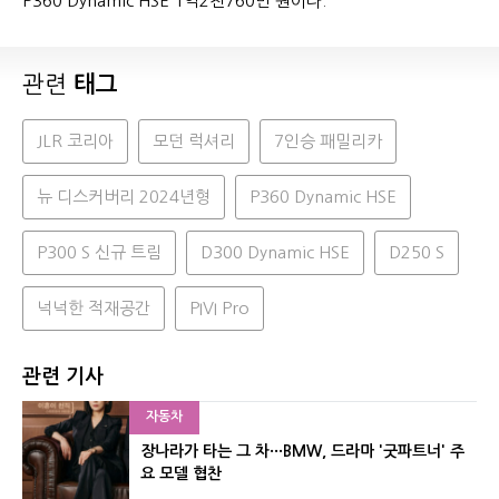
P360 Dynamic HSE 1억2천760만 원이다.
관련
태그
JLR 코리아
모던 럭셔리
7인승 패밀리카
뉴 디스커버리 2024년형
P360 Dynamic HSE
P300 S 신규 트림
D300 Dynamic HSE
D250 S
넉넉한 적재공간
PIVI Pro
관련 기사
자동차
장나라가 타는 그 차···BMW, 드라마 '굿파트너' 주
요 모델 협찬