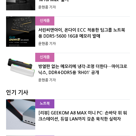
윤현종 기자
신제품
서린씨앤아이, 온다이 ECC 적용한 팀그룹 노트북
용 DDR5-5600 16GB 메모리 발매
윤현종 기자
신제품
방열판 없는 메모리에 냉각·조명 더한다…마이크로
닉스, DDR4·DDR5용 ‘RH01’ 공개
윤현종 기자
인기 기사
노트북
[리뷰] GEEKOM A8 MAX 미니 PC: 손바닥 위 워
크스테이션, 듀얼 LAN까지 갖춘 묵직한 실력자