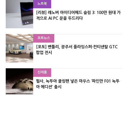
노트북
[리뷰] 레노버 아이디어패드 슬림 3: 100만 원대 가
격으로 AI PC 문을 두드리다
포토뉴스
[포토] 벤틀리, 광주서 플라잉스퍼·컨티넨탈 GTC
팝업 전시
신제품
펄사, 녹투아 쿨링팬 넣은 마우스 ‘파인만 F01 녹투
아 에디션’ 출시
신제품
레이저, 8,000Hz 자석축 키보드 ‘헌츠맨 V3 HE 마
그네틱’ 공개