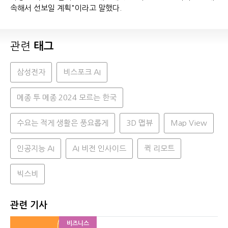
속해서 선보일 계획"이라고 말했다.
관련
태그
삼성전자
비스포크 AI
메종 투 메종 2024 모르는 한국
수요는 적게 생활은 풍요롭게
3D 맵뷰
Map View
인공지능 AI
AI 비전 인사이드
퀵 리모트
빅스비
관련 기사
비즈니스