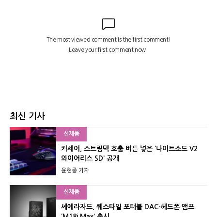
최신 기사
신제품
커세어, 스트림덱 호출 버튼 넣은 ‘나이트소드 V2
와이어리스 SD’ 공개
윤현종 기자
신제품
셰에라자드, 퀘스타일 포터블 DAC·헤드폰 앰프
‘M18i Max’ 출시