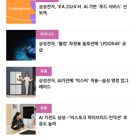
삼성전자, 'IFA 2024'서 AI 기반 '푸드 서비스' 선
보여
비즈니스
삼성전자, '퀄컴' 차량용 솔루션에 'LPDDR4X' 공
급
유통
삼성전자, AI가전에 '빅스비' 적용···음성 명령 업그
레이드
유통
AI 가전도 삼성···'비스포크 하이브리드·인덕션' 호
응도 높아