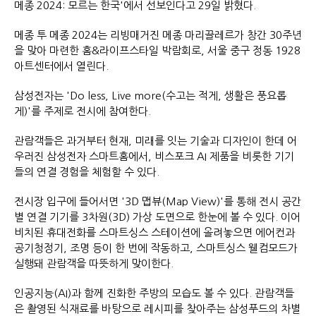
메종 2024: 모르는 한국'에서 선보인다고 29일 밝혔다.
메종 투 메종 2024는 리빙매거진 메종 마리끌레르가 창간 30주년
을 맞아 마련한 홈&라이프스타일 박람회로, 서울 중구 정동 1928
아트센터에서 열린다.
삼성전자는 'Do less, Live more(수고는 적게, 생활은 풍요롭
게)'를 주제로 전시에 참여한다.
관람객들은 과거부터 현재, 미래를 잇는 기술과 디자인이 한데 어
우러진 삼성전자 스마트홈에서, 비스포크 AI 제품을 비롯한 기기
들의 연결 경험을 체험할 수 있다.
전시장 입구에 들어서면 '3D 맵뷰(Map View)'를 통해 전시 공간
별 연결 기기를 3차원(3D) 가상 도면으로 한눈에 볼 수 있다. 이어
비치된 휴대전화를 스마트싱스 스테이션에 올려놓으면 에어컨과
공기청정기, 조명 등이 한 번에 작동하고, 스마트싱스 웰컴모드가
실행돼 관람객을 따뜻하게 맞이한다.
인공지능(AI)과 함께 진화한 주방의 모습도 볼 수 있다. 관람객들
은 촬영된 식재료를 바탕으로 레시피를 찾아주는 삼성푸드의 차별