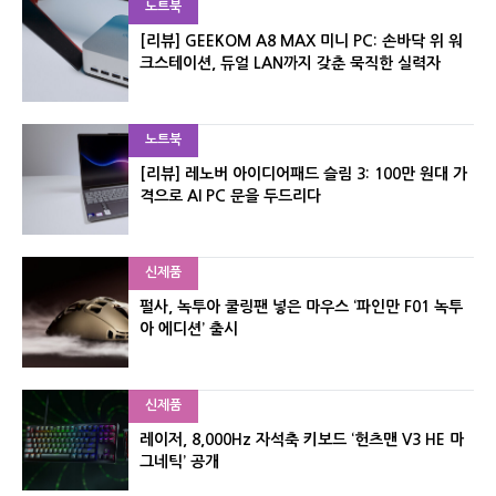
노트북
[리뷰] GEEKOM A8 MAX 미니 PC: 손바닥 위 워
크스테이션, 듀얼 LAN까지 갖춘 묵직한 실력자
노트북
[리뷰] 레노버 아이디어패드 슬림 3: 100만 원대 가
격으로 AI PC 문을 두드리다
신제품
펄사, 녹투아 쿨링팬 넣은 마우스 ‘파인만 F01 녹투
아 에디션’ 출시
신제품
레이저, 8,000Hz 자석축 키보드 ‘헌츠맨 V3 HE 마
그네틱’ 공개