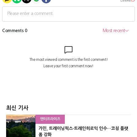
최신 기사
엔터프라이즈
가민, 트레이닝픽스·트레인히로익 인수…코칭 플랫
폼 강화