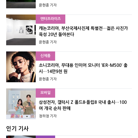
윤현종 기자
엔터프라이즈
캐논코리아, 부산국제사진제 특별전…젊은 사진가
육성 20년 돌아본다
윤현종 기자
신제품
소니코리아, 무대용 인이어 모니터 ‘IER-M500’ 출
시…14만9천 원
윤현종 기자
모바일
삼성전자, 갤럭시 Z 폴드8·플립8 국내 출시…100
여 개국 순차 판매
정하정 기자
인기 기사