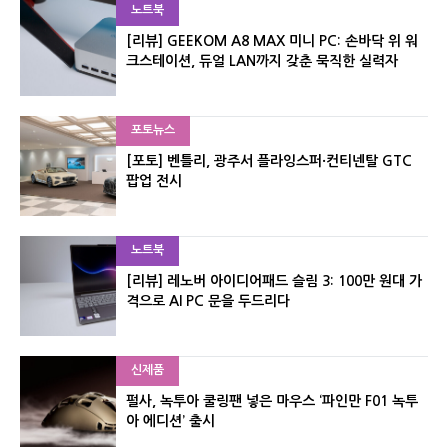
노트북
[리뷰] GEEKOM A8 MAX 미니 PC: 손바닥 위 워
크스테이션, 듀얼 LAN까지 갖춘 묵직한 실력자
포토뉴스
[포토] 벤틀리, 광주서 플라잉스퍼·컨티넨탈 GTC
팝업 전시
노트북
[리뷰] 레노버 아이디어패드 슬림 3: 100만 원대 가
격으로 AI PC 문을 두드리다
신제품
펄사, 녹투아 쿨링팬 넣은 마우스 ‘파인만 F01 녹투
아 에디션’ 출시