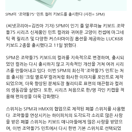
SPM이 '조약돌75' 민트 컬러 키보드를 출시한다 (사진= SPM)
(씨넷코리아=김진아 기자) SPM이 인기 풀 알루미늄 키보드 조약
돌75 시리즈 신제품인 민트 컬러와 귀여운 고양이 컨셉에 마그네
틱 퀵 릴리즈 및 다양한 커스터마이징 옵션을 제공하는 LUCK68
키보드 2종을 출시했다고 11일 밝혔다.
SPM은 조약돌75 키보드의 컬러를 지속적으로 변경하며, 출시되
었던 컬러는 다시 출시하지 않고 지속적인 개선을 거쳐 여러 시리
즈를 만들어내고 있다. 이번 SPM의 최신작 ‘조약돌75 민트’는 처
음 출시된 ‘크림 옐로우’컬러처럼 화사한 이미지를 포인트로 제작
되었으며, 더욱 향상된 분체도장 퀄리티로 표면의 매끈함과 컬러
의 생동감을 살렸다. 또한, 시리즈 처음으로 한/영 각인 키캡을 적
용해 편의성을 더욱 강화했다.
스위치는 SPM과 HMX의 협업으로 제작된 페블 스위치를 사용했
다. 조약돌을 연상시키는 하이피치의 도각도각 소리로 많은 사랑
을 받은 페블 스위치는 키보드 매니아들에게 많은 사랑을 받았으
며, 이번 조약돌75 민트에서 다시 한번 기본 스위치로 선택되었