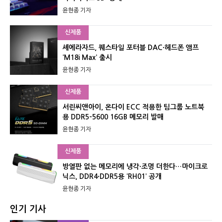
윤현종 기자
신제품
셰에라자드, 퀘스타일 포터블 DAC·헤드폰 앰프
‘M18i Max’ 출시
윤현종 기자
신제품
서린씨앤아이, 온다이 ECC 적용한 팀그룹 노트북
용 DDR5-5600 16GB 메모리 발매
윤현종 기자
신제품
방열판 없는 메모리에 냉각·조명 더한다…마이크로
닉스, DDR4·DDR5용 ‘RH01’ 공개
윤현종 기자
인기 기사