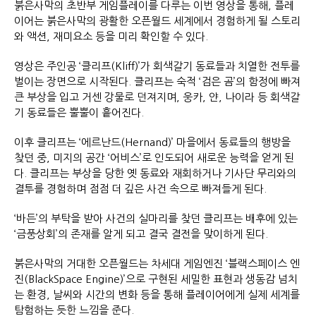
붉은사막의 초반부 게임플레이를 다루는 이번 영상을 통해, 플레
이어는 붉은사막의 광활한 오픈월드 세계에서 경험하게 될 스토리
와 액션, 재미요소 등을 미리 확인할 수 있다.
영상은 주인공 ‘클리프(Kliff)’가 회색갈기 동료들과 치열한 전투를
벌이는 장면으로 시작된다. 클리프는 숙적 ‘검은 곰’의 함정에 빠져
큰 부상을 입고 거센 강물로 던져지며, 웅카, 얀, 나이라 등 회색갈
기 동료들은 뿔뿔이 흩어진다.
이후 클리프는 ‘에르난드(Hernand)’ 마을에서 동료들의 행방을
찾던 중, 미지의 공간 ‘어비스’로 인도되어 새로운 능력을 얻게 된
다. 클리프는 부상을 당한 옛 동료와 재회하거나 기사단 무리와의
결투를 경험하며 점점 더 깊은 사건 속으로 빠져들게 된다.
‘바든’의 부탁을 받아 사건의 실마리를 찾던 클리프는 배후에 있는
‘금풍상회’의 존재를 알게 되고 결국 결전을 맞이하게 된다.
붉은사막의 거대한 오픈월드는 차세대 게임엔진 ‘블랙스페이스 엔
진(BlackSpace Engine)’으로 구현된 세밀한 표현과 생동감 넘치
는 환경, 날씨와 시간의 변화 등을 통해 플레이어에게 실제 세계를
탐험하는 듯한 느낌을 준다.