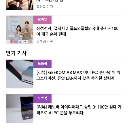
윤현종 기자
모바일
삼성전자, 갤럭시 Z 폴드8·플립8 국내 출시…100
여 개국 순차 판매
정하정 기자
인기 기사
노트북
[리뷰] GEEKOM A8 MAX 미니 PC: 손바닥 위 워
크스테이션, 듀얼 LAN까지 갖춘 묵직한 실력자
노트북
[리뷰] 레노버 아이디어패드 슬림 3: 100만 원대 가
격으로 AI PC 문을 두드리다