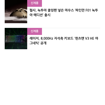
신제품
펄사, 녹투아 쿨링팬 넣은 마우스 ‘파인만 F01 녹투
아 에디션’ 출시
신제품
레이저, 8,000Hz 자석축 키보드 ‘헌츠맨 V3 HE 마
그네틱’ 공개
신제품
서린컴퓨터, 26.3L 리안리 A3 기반 미니 PC 2종 출
시
유기자의 차이나 샵#
CNET KOREA IS OPERATED BY MONEY TODAY GROUP
UNDER LICENSE FROM ZIFF DAVIS.