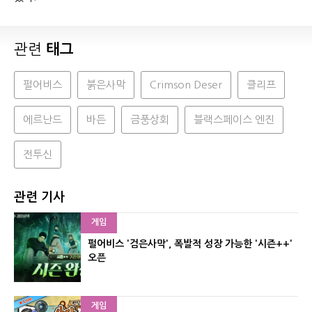
관련
태그
펄어비스
붉은사막
Crimson Deser
클리프
에르난드
바든
금풍상회
블랙스페이스 엔진
전투신
관련 기사
게임
펄어비스 '검은사막', 폭발적 성장 가능한 '시즌++'
오픈
게임