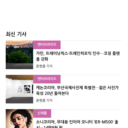
최신 기사
엔터프라이즈
가민, 트레이닝픽스·트레인히로익 인수…코칭 플랫
폼 강화
윤현종 기자
엔터프라이즈
캐논코리아, 부산국제사진제 특별전…젊은 사진가
육성 20년 돌아본다
윤현종 기자
신제품
소니코리아, 무대용 인이어 모니터 ‘IER-M500’ 출
시…14만9천 원