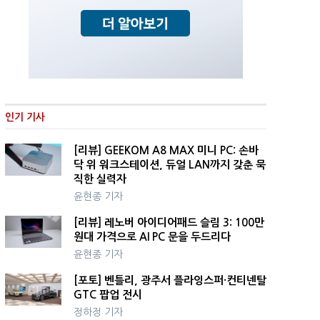
인기 기사
[리뷰] GEEKOM A8 MAX 미니 PC: 손바
닥 위 워크스테이션, 듀얼 LAN까지 갖춘 묵
직한 실력자
윤현종 기자
[리뷰] 레노버 아이디어패드 슬림 3: 100만
원대 가격으로 AI PC 문을 두드리다
윤현종 기자
[포토] 벤틀리, 광주서 플라잉스퍼·컨티넨탈
GTC 팝업 전시
정하정 기자