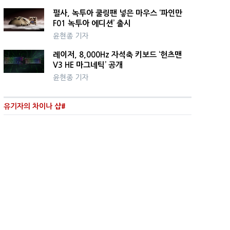
펄사, 녹투아 쿨링팬 넣은 마우스 ‘파인만
F01 녹투아 에디션’ 출시
윤현종 기자
레이저, 8,000Hz 자석축 키보드 ‘헌츠맨
V3 HE 마그네틱’ 공개
윤현종 기자
유기자의 차이나 샵#