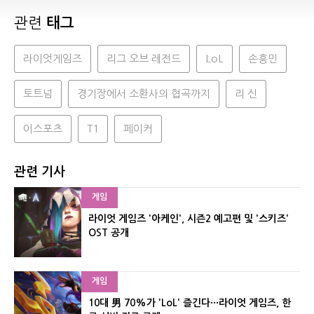
관련
태그
라이엇게임즈
리그 오브 레전드
LoL
손흥민
토트넘
경기장에서 소환사의 협곡까지
리 신
이스포츠
T1
페이커
관련 기사
게임
라이엇 게임즈 '아케인', 시즌2 예고편 및 '스키즈'
OST 공개
게임
10대 男 70%가 'LoL' 즐긴다···라이엇 게임즈, 한