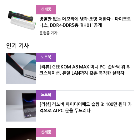
신제품
방열판 없는 메모리에 냉각·조명 더한다…마이크로
닉스, DDR4·DDR5용 ‘RH01’ 공개
윤현종 기자
인기 기사
노트북
[리뷰] GEEKOM A8 MAX 미니 PC: 손바닥 위 워
크스테이션, 듀얼 LAN까지 갖춘 묵직한 실력자
노트북
[리뷰] 레노버 아이디어패드 슬림 3: 100만 원대 가
격으로 AI PC 문을 두드리다
신제품