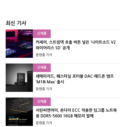
최신 기사
신제품
커세어, 스트림덱 호출 버튼 넣은 ‘나이트소드 V2
와이어리스 SD’ 공개
윤현종 기자
신제품
셰에라자드, 퀘스타일 포터블 DAC·헤드폰 앰프
‘M18i Max’ 출시
윤현종 기자
신제품
서린씨앤아이, 온다이 ECC 적용한 팀그룹 노트북
용 DDR5-5600 16GB 메모리 발매
윤현종 기자