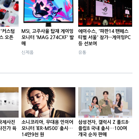
 '커스텀
MSI, 고주사율 탑재 게이밍
에이수스, '파판14 팬페스
비스 오픈
모니터 'MAG 274CXF' 발
티벌 서울' 참가···게이밍PC
매
등 선보여
신제품
유통
국제사진
소니코리아, 무대용 인이어
삼성전자, 갤럭시 Z 폴드8·
사진가 육
모니터 ‘IER-M500’ 출시…
플립8 국내 출시…100여
14만9천 원
개국 순차 판매