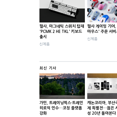
펄사, 마그네틱 스위치 탑재
펄사 게이밍 기어,
'PCMK 2 HE TKL' 키보드
마우스' 주문 서
출시
신제품
신제품
최신 기사
가민, 트레이닝픽스·트레인
캐논코리아, 부산
히로익 인수…코칭 플랫폼
제 특별전…젊은 
강화
성 20년 돌아본다