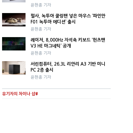
윤현종 기자
펄사, 녹투아 쿨링팬 넣은 마우스 ‘파인만
F01 녹투아 에디션’ 출시
윤현종 기자
레이저, 8,000Hz 자석축 키보드 ‘헌츠맨
V3 HE 마그네틱’ 공개
윤현종 기자
서린컴퓨터, 26.3L 리안리 A3 기반 미니
PC 2종 출시
윤현종 기자
유기자의 차이나 샵#