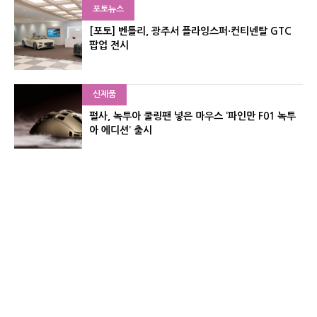
포토뉴스
[포토] 벤틀리, 광주서 플라잉스퍼·컨티넨탈 GTC
팝업 전시
신제품
펄사, 녹투아 쿨링팬 넣은 마우스 ‘파인만 F01 녹투
아 에디션’ 출시
신제품
레이저, 8,000Hz 자석축 키보드 ‘헌츠맨 V3 HE 마
그네틱’ 공개
유기자의 차이나 샵#
CNET KOREA IS OPERATED BY MONEY TODAY GROUP
UNDER LICENSE FROM ZIFF DAVIS.