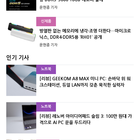
윤현종 기자
신제품
방열판 없는 메모리에 냉각·조명 더한다…마이크로
닉스, DDR4·DDR5용 ‘RH01’ 공개
윤현종 기자
인기 기사
노트북
[리뷰] GEEKOM A8 MAX 미니 PC: 손바닥 위 워
크스테이션, 듀얼 LAN까지 갖춘 묵직한 실력자
노트북
[리뷰] 레노버 아이디어패드 슬림 3: 100만 원대 가
격으로 AI PC 문을 두드리다