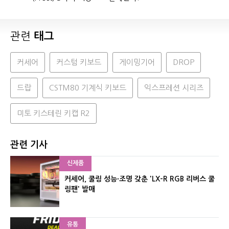
관련
태그
커세어
커스텀 키보드
게이밍기어
DROP
드랍
CSTM80 기계식 키보드
익스프레션 시리즈
미토 키스테린 키캡 R2
관련 기사
신제품
커세어, 쿨링 성능·조명 갖춘 'LX-R RGB 리버스 쿨
링팬' 발매
유통