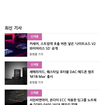
최신 기사
신제품
커세어, 스트림덱 호출 버튼 넣은 ‘나이트소드 V2
와이어리스 SD’ 공개
윤현종 기자
신제품
셰에라자드, 퀘스타일 포터블 DAC·헤드폰 앰프
‘M18i Max’ 출시
윤현종 기자
신제품
서린씨앤아이, 온다이 ECC 적용한 팀그룹 노트북
용 DDR5-5600 16GB 메모리 발매