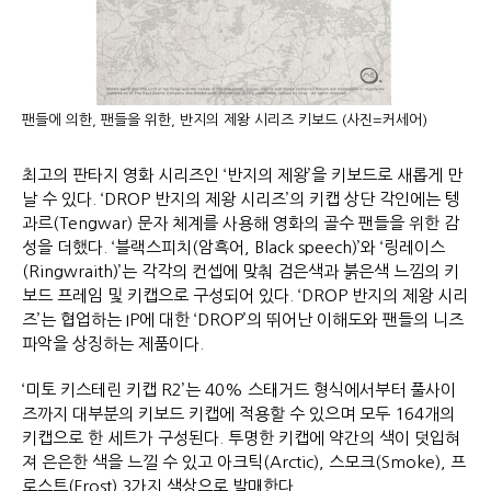
팬들에 의한, 팬들을 위한, 반지의 제왕 시리즈 키보드 (사진=커세어)
최고의 판타지 영화 시리즈인 ‘반지의 제왕’을 키보드로 새롭게 만
날 수 있다. ‘DROP 반지의 제왕 시리즈’의 키캡 상단 각인에는 텡
과르(Tengwar) 문자 체계를 사용해 영화의 골수 팬들을 위한 감
성을 더했다. ‘블랙스피치(암흑어, Black speech)’와 ‘링레이스
(Ringwraith)’는 각각의 컨셉에 맞춰 검은색과 붉은색 느낌의 키
보드 프레임 및 키캡으로 구성되어 있다. ‘DROP 반지의 제왕 시리
즈’는 협업하는 IP에 대한 ‘DROP’의 뛰어난 이해도와 팬들의 니즈
파악을 상징하는 제품이다.
‘미토 키스테린 키캡 R2’는 40% 스태거드 형식에서부터 풀사이
즈까지 대부분의 키보드 키캡에 적용할 수 있으며 모두 164개의
키캡으로 한 세트가 구성된다. 투명한 키캡에 약간의 색이 덧입혀
져 은은한 색을 느낄 수 있고 아크틱(Arctic), 스모크(Smoke), 프
로스트(Frost) 3가지 색상으로 발매한다.