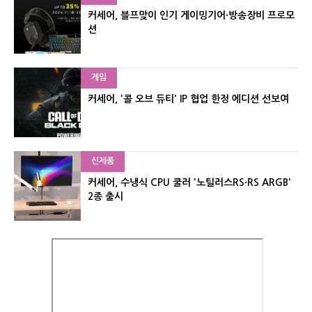
커세어, 블프맞이 인기 게이밍기어·방송장비 프로모
션
게임
커세어, '콜 오브 듀티' IP 협업 한정 에디션 선보여
신제품
커세어, 수냉식 CPU 쿨러 '노틸러스RS·RS ARGB'
2종 출시