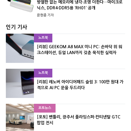
방열판 없는 메모리에 냉각·조명 더한다…마이크로
닉스, DDR4·DDR5용 ‘RH01’ 공개
윤현종 기자
인기 기사
노트북
[리뷰] GEEKOM A8 MAX 미니 PC: 손바닥 위 워
크스테이션, 듀얼 LAN까지 갖춘 묵직한 실력자
노트북
[리뷰] 레노버 아이디어패드 슬림 3: 100만 원대 가
격으로 AI PC 문을 두드리다
포토뉴스
[포토] 벤틀리, 광주서 플라잉스퍼·컨티넨탈 GTC
팝업 전시