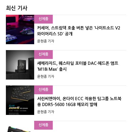
최신 기사
신제품
커세어, 스트림덱 호출 버튼 넣은 ‘나이트소드 V2
와이어리스 SD’ 공개
윤현종 기자
신제품
셰에라자드, 퀘스타일 포터블 DAC·헤드폰 앰프
‘M18i Max’ 출시
윤현종 기자
신제품
서린씨앤아이, 온다이 ECC 적용한 팀그룹 노트북
용 DDR5-5600 16GB 메모리 발매
윤현종 기자
신제품