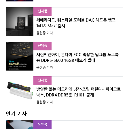
신제품
셰에라자드, 퀘스타일 포터블 DAC·헤드폰 앰프
‘M18i Max’ 출시
윤현종 기자
신제품
서린씨앤아이, 온다이 ECC 적용한 팀그룹 노트북
용 DDR5-5600 16GB 메모리 발매
윤현종 기자
신제품
방열판 없는 메모리에 냉각·조명 더한다…마이크로
닉스, DDR4·DDR5용 ‘RH01’ 공개
윤현종 기자
인기 기사
노트북