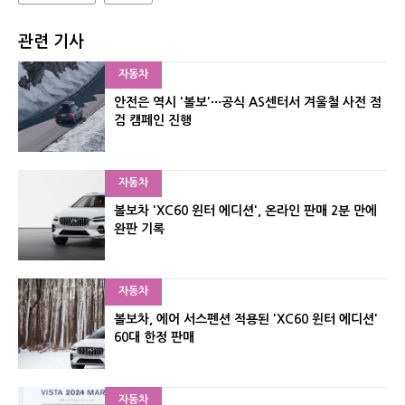
관련 기사
자동차
안전은 역시 '볼보'···공식 AS센터서 겨울철 사전 점
검 캠페인 진행
자동차
볼보차 'XC60 윈터 에디션', 온라인 판매 2분 만에
완판 기록
자동차
볼보차, 에어 서스펜션 적용된 'XC60 윈터 에디션'
60대 한정 판매
자동차