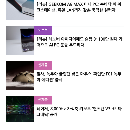
[리뷰] GEEKOM A8 MAX 미니 PC: 손바닥 위 워
크스테이션, 듀얼 LAN까지 갖춘 묵직한 실력자
노트북
[리뷰] 레노버 아이디어패드 슬림 3: 100만 원대 가
격으로 AI PC 문을 두드리다
신제품
펄사, 녹투아 쿨링팬 넣은 마우스 ‘파인만 F01 녹투
아 에디션’ 출시
신제품
레이저, 8,000Hz 자석축 키보드 ‘헌츠맨 V3 HE 마
그네틱’ 공개