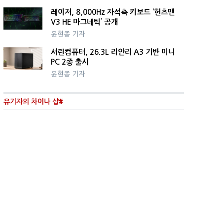
레이저, 8,000Hz 자석축 키보드 ‘헌츠맨
V3 HE 마그네틱’ 공개
윤현종 기자
서린컴퓨터, 26.3L 리안리 A3 기반 미니
PC 2종 출시
윤현종 기자
유기자의 차이나 샵#