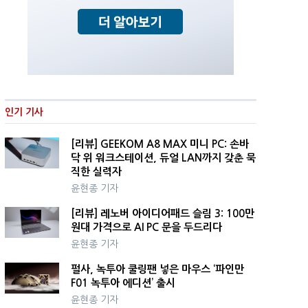
인기 기사
[리뷰] GEEKOM A8 MAX 미니 PC: 손바
닥 위 워크스테이션, 듀얼 LAN까지 갖춘 묵
직한 실력자
윤현종 기자
[리뷰] 레노버 아이디어패드 슬림 3: 100만
원대 가격으로 AI PC 문을 두드리다
윤현종 기자
펄사, 녹투아 쿨링팬 넣은 마우스 ‘파인만
F01 녹투아 에디션’ 출시
윤현종 기자