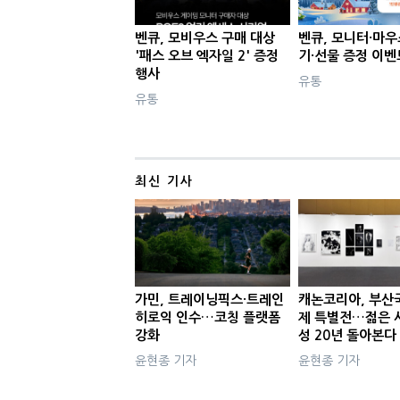
벤큐, 모비우스 구매 대상
벤큐, 모니터·마
'패스 오브 엑자일 2' 증정
기·선물 증정 이벤
행사
유통
유통
최신 기사
가민, 트레이닝픽스·트레인
캐논코리아, 부산
히로익 인수…코칭 플랫폼
제 특별전…젊은 
강화
성 20년 돌아본다
윤현종 기자
윤현종 기자