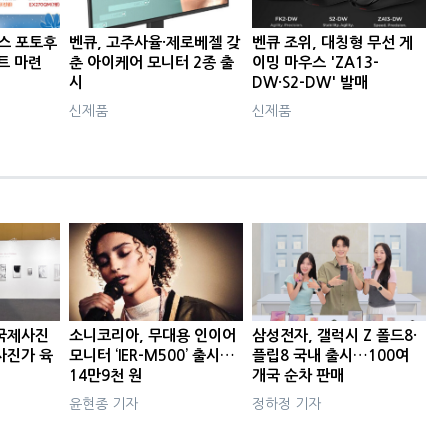
우스 포토후
벤큐, 고주사율·제로베젤 갖
벤큐 조위, 대칭형 무선 게
트 마련
춘 아이케어 모니터 2종 출
이밍 마우스 'ZA13-
시
DW·S2-DW' 발매
신제품
신제품
국제사진
소니코리아, 무대용 인이어
삼성전자, 갤럭시 Z 폴드8·
사진가 육
모니터 ‘IER-M500’ 출시…
플립8 국내 출시…100여
14만9천 원
개국 순차 판매
윤현종 기자
정하정 기자