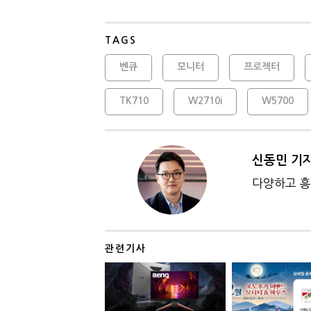
TAGS
벤큐
모니터
프로젝터
TK710
W2710i
W5700
신동민 기
다양하고 흥
관련기사