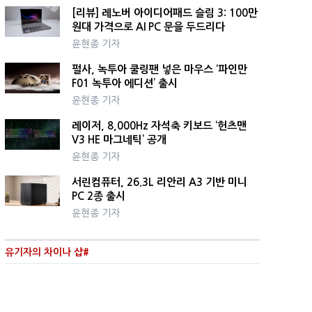
[리뷰] 레노버 아이디어패드 슬림 3: 100만
원대 가격으로 AI PC 문을 두드리다
윤현종 기자
펄사, 녹투아 쿨링팬 넣은 마우스 ‘파인만
F01 녹투아 에디션’ 출시
윤현종 기자
레이저, 8,000Hz 자석축 키보드 ‘헌츠맨
V3 HE 마그네틱’ 공개
윤현종 기자
서린컴퓨터, 26.3L 리안리 A3 기반 미니
PC 2종 출시
윤현종 기자
유기자의 차이나 샵#