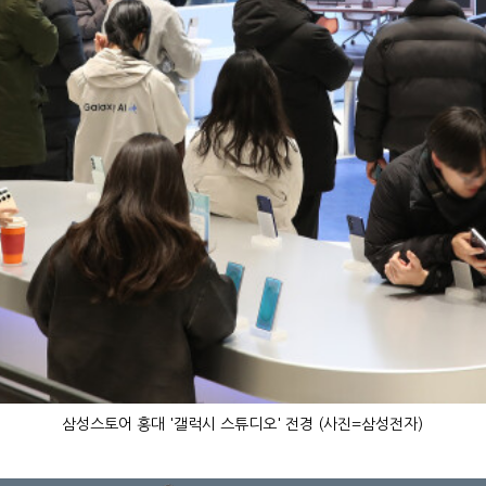
삼성스토어 홍대 '갤럭시 스튜디오' 전경 (사진=삼성전자)