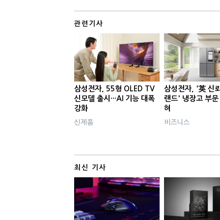
관련기사
삼성전자, 55형 OLED TV
삼성전자, '英 신
신모델 출시···AI 기능 대폭
랜드' 냉장고 부문
강화
혀
신제품
비즈니스
최신 기사