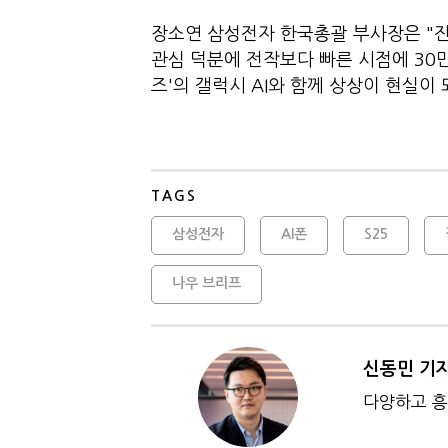
장소연 삼성전자 한국총괄 부사장은 "진정
관심 덕분에 전작보다 빠른 시점에 30만 
즈'의 갤럭시 AI와 함께 상상이 현실이
TAGS
삼성전자
AI폰
S25
나우 브리프
신동민 기
다양하고 흥