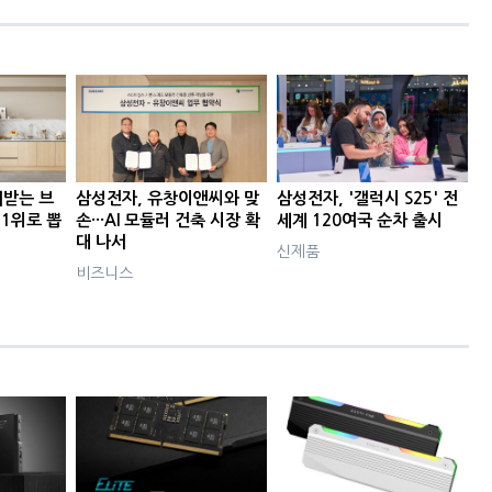
뢰받는 브
삼성전자, 유창이앤씨와 맞
삼성전자, '갤럭시 S25' 전
 1위로 뽑
손···AI 모듈러 건축 시장 확
세계 120여국 순차 출시
대 나서
신제품
비즈니스