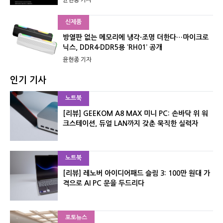
신제품
방열판 없는 메모리에 냉각·조명 더한다…마이크로
닉스, DDR4·DDR5용 ‘RH01’ 공개
윤현종 기자
인기 기사
노트북
[리뷰] GEEKOM A8 MAX 미니 PC: 손바닥 위 워
크스테이션, 듀얼 LAN까지 갖춘 묵직한 실력자
노트북
[리뷰] 레노버 아이디어패드 슬림 3: 100만 원대 가
격으로 AI PC 문을 두드리다
포토뉴스