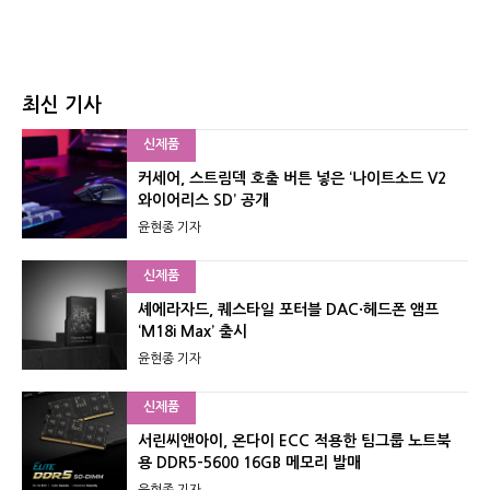
최신 기사
신제품
커세어, 스트림덱 호출 버튼 넣은 ‘나이트소드 V2
와이어리스 SD’ 공개
윤현종 기자
신제품
셰에라자드, 퀘스타일 포터블 DAC·헤드폰 앰프
‘M18i Max’ 출시
윤현종 기자
신제품
서린씨앤아이, 온다이 ECC 적용한 팀그룹 노트북
용 DDR5-5600 16GB 메모리 발매
윤현종 기자