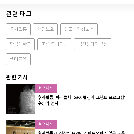
관련
태그
후지필름
환경보호
생물다양성보전
단국대학교
조류 모니터링
공간생태연구실
생태교육
관련 기사
비즈니스
후지필름, 파티클서 'GFX 챌린지 그랜트 프로그램'
수상작 전시
비즈니스
후지필름BI, 직장인 86% '스마트오피스 업무 도움