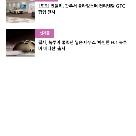
[포토] 벤틀리, 광주서 플라잉스퍼·컨티넨탈 GTC
팝업 전시
신제품
펄사, 녹투아 쿨링팬 넣은 마우스 ‘파인만 F01 녹투
아 에디션’ 출시
신제품
레이저, 8,000Hz 자석축 키보드 ‘헌츠맨 V3 HE 마
그네틱’ 공개
유기자의 차이나 샵#
CNET KOREA IS OPERATED BY MONEY TODAY GROUP
UNDER LICENSE FROM ZIFF DAVIS.