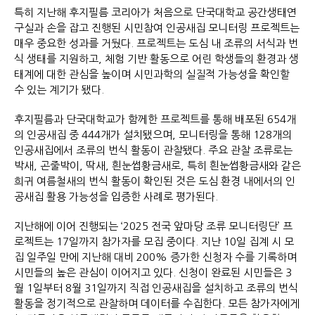
특히 지난해 후지필름 코리아가 처음으로 단국대학교 공간생태연
구실과 손을 잡고 진행된 시민참여 인공새집 모니터링 프로젝트는
매우 중요한 성과를 거뒀다. 프로젝트는 도심 내 조류의 서식과 번
식 생태를 지원하고, 체험 기반 활동으로 어린 학생들의 환경과 생
태계에 대한 관심을 높이며 시민과학의 실질적 가능성을 확인할
수 있는 계기가 됐다.
후지필름과 단국대학교가 함께한 프로젝트를 통해 배포된 654개
의 인공새집 중 444개가 설치됐으며, 모니터링을 통해 128개의
인공새집에서 조류의 번식 활동이 관찰됐다. 주요 관찰 조류로는
박새, 곤줄박이, 딱새, 흰눈썹황금새로, 특히 흰눈썹황금새와 같은
희귀 여름철새의 번식 활동이 확인된 것은 도심 환경 내에서의 인
공새집 활용 가능성을 입증한 사례로 평가된다.
지난해에 이어 진행되는 ‘2025 전국 앞마당 조류 모니터링단’ 프
로젝트는 17일까지 참가자를 모집 중이다. 지난 10일 집계 시 모
집 일주일 만에 지난해 대비 200% 증가한 신청자 수를 기록하며
시민들의 높은 관심이 이어지고 있다. 신청이 완료된 시민들은 3
월 1일부터 8월 31일까지 직접 인공새집을 설치하고 조류의 번식
활동을 정기적으로 관찰하며 데이터를 수집한다. 모든 참가자에게