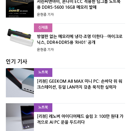
서린씨앤아이, 온다이 ECC 적용한 팀그룹 노트북
용 DDR5-5600 16GB 메모리 발매
윤현종 기자
신제품
방열판 없는 메모리에 냉각·조명 더한다…마이크로
닉스, DDR4·DDR5용 ‘RH01’ 공개
윤현종 기자
인기 기사
노트북
[리뷰] GEEKOM A8 MAX 미니 PC: 손바닥 위 워
크스테이션, 듀얼 LAN까지 갖춘 묵직한 실력자
노트북
[리뷰] 레노버 아이디어패드 슬림 3: 100만 원대 가
격으로 AI PC 문을 두드리다