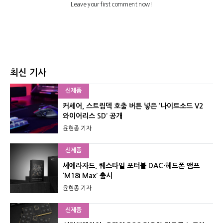
최신 기사
신제품
커세어, 스트림덱 호출 버튼 넣은 ‘나이트소드 V2
와이어리스 SD’ 공개
윤현종 기자
신제품
셰에라자드, 퀘스타일 포터블 DAC·헤드폰 앰프
‘M18i Max’ 출시
윤현종 기자
신제품