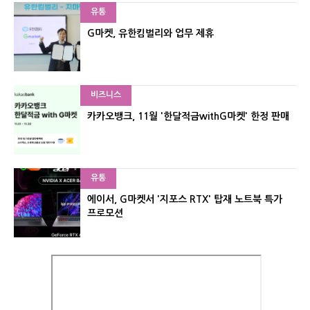
유통
G마켓, 유한킴벌리와 업무 제휴
비즈니스
카카오뱅크, 11월 '한달적금withG마켓' 한정 판매
유통
에이서, G마켓서 '지포스 RTX' 탑재 노트북 특가
프로모션