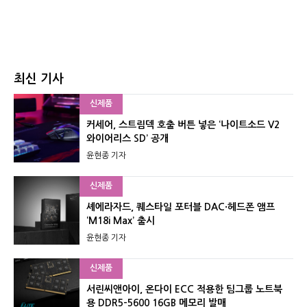
최신 기사
신제품
커세어, 스트림덱 호출 버튼 넣은 ‘나이트소드 V2
와이어리스 SD’ 공개
윤현종 기자
신제품
셰에라자드, 퀘스타일 포터블 DAC·헤드폰 앰프
‘M18i Max’ 출시
윤현종 기자
신제품
서린씨앤아이, 온다이 ECC 적용한 팀그룹 노트북
용 DDR5-5600 16GB 메모리 발매