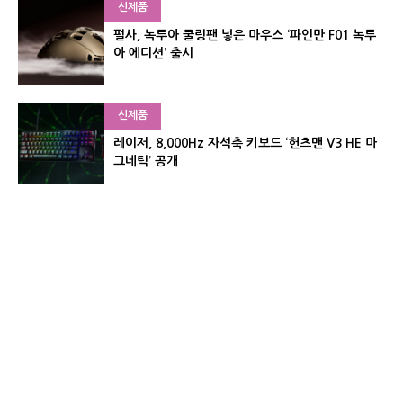
신제품
펄사, 녹투아 쿨링팬 넣은 마우스 ‘파인만 F01 녹투
아 에디션’ 출시
신제품
레이저, 8,000Hz 자석축 키보드 ‘헌츠맨 V3 HE 마
그네틱’ 공개
신제품
서린컴퓨터, 26.3L 리안리 A3 기반 미니 PC 2종 출
시
유기자의 차이나 샵#
CNET KOREA IS OPERATED BY MONEY TODAY GROUP
UNDER LICENSE FROM ZIFF DAVIS.