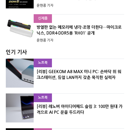
윤현종 기자
신제품
방열판 없는 메모리에 냉각·조명 더한다…마이크로
닉스, DDR4·DDR5용 ‘RH01’ 공개
윤현종 기자
인기 기사
노트북
[리뷰] GEEKOM A8 MAX 미니 PC: 손바닥 위 워
크스테이션, 듀얼 LAN까지 갖춘 묵직한 실력자
노트북
[리뷰] 레노버 아이디어패드 슬림 3: 100만 원대 가
격으로 AI PC 문을 두드리다