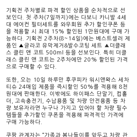
기획전 주차별로 파격 할인 상품을 순차적으로 선
보인다. 첫 주차(7일까지)에는 다보니 카니발 4세
대 에어컨 필터세트를 와우회원 추가 할인쿠폰 등
을 적용할 시 최대 15% 할인된 1만원대에 구매 가
능하다. 기획전 2주차(8~14일)에는 베스트셀러 제
품인 ▲글라코 유막제거&발수코팅 세트
▲
더클래
스 클린 앤 코트 500ml 등을 선보인다. 특히 더클
래스 클린 앤 코트는 2주차에만 20% 할인된 가격
으로 구매할 수 있다.
또한, 오는 10일 하루만 후쿠피카 워시앤왁스 세차
티슈 24매입 제품을 즉시할인 50%를 적용해 8천
원대에 판매한다. 이밖에도 하이패스 단말기, 컵홀
더, 고속충전기, 수납용품 및 차량 안전용품 등 차
량 보유자라면 누구나 가지고 있어야 할 차량 필수
템들을 추가할인 쿠폰을 적용해 파격적인 가격에
구매 가능하다.
쿠팡 관계자는 “가족과 봄나들이를 앞두고 차량 관