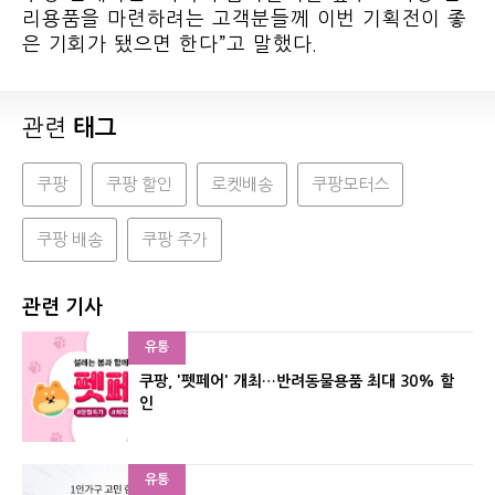
리용품을 마련하려는 고객분들께 이번 기획전이 좋
은 기회가 됐으면 한다”고 말했다.
관련
태그
쿠팡
쿠팡 할인
로켓배송
쿠팡모터스
쿠팡 배송
쿠팡 주가
관련 기사
유통
쿠팡, '펫페어' 개최…반려동물용품 최대 30% 할
인
유통