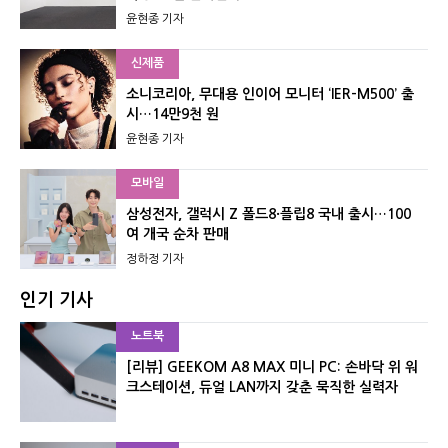
윤현종 기자
신제품
소니코리아, 무대용 인이어 모니터 ‘IER-M500’ 출
시…14만9천 원
윤현종 기자
모바일
삼성전자, 갤럭시 Z 폴드8·플립8 국내 출시…100
여 개국 순차 판매
정하정 기자
인기 기사
노트북
[리뷰] GEEKOM A8 MAX 미니 PC: 손바닥 위 워
크스테이션, 듀얼 LAN까지 갖춘 묵직한 실력자