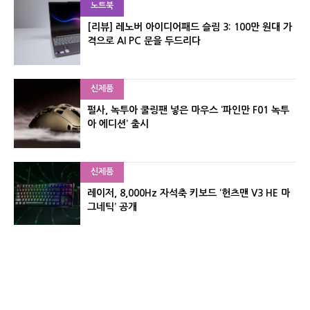
노트북
[리뷰] 레노버 아이디어패드 슬림 3: 100만 원대 가
격으로 AI PC 문을 두드리다
신제품
펄사, 녹투아 쿨링팬 넣은 마우스 ‘파인만 F01 녹투
아 에디션’ 출시
신제품
레이저, 8,000Hz 자석축 키보드 ‘헌츠맨 V3 HE 마
그네틱’ 공개
신제품
서린컴퓨터, 26.3L 리안리 A3 기반 미니 PC 2종 출
시