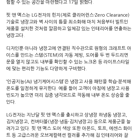
험할 수 있는 공간을 마련했다고 17일 밝혔다.
핏 앤 맥스는 LG전자의 힌지(제로 클리어런스·Zero Clearance)
기술로 냉장고와 벽 사이의 틈을 최소화해 마치 처음부터 빌트인
제품을 설치한 것처럼 깔끔하고 일체감 있는 인테리어를 연출하는
냉장고다.
디자인뿐 아니라 냉장고에 연결된 직수관으로 원형의 크래프트 아
이스를 만드는 스템(STEM)의 자동 제빙, 도어를 두 번 두드리면
문을 열지 않고도 내부를 확인할 수 있는 노크온 등 라이프스타일
에 맞는 편리한 기능도 다양하게 구비했다.
‘인공지능(AI) 냉기케어시스템’은 냉장고 사용 패턴을 학습·분석해
온도를 일정하게 유지한다. 예를 들어 고객이 아침에 냉장고 사용
빈도가 높으면 미리 집중 냉각모드로 작동해 내부 온도 상승을 줄
인다.
LG전자는 지난달 핏 앤 맥스를 출시하고 상냉장 하냉동 냉장고,
김치냉장고, 컨버터블(냉장·냉동·김치냉장고) 등으로 제품군을 늘
려가고 있다. 핏 앤 맥스 도어 색상 또한 아몬드, 토프, 에센스 화이
트 등 고급스러운 오브제컬렉션 컬러를 추가해 집 인테리어와 잘