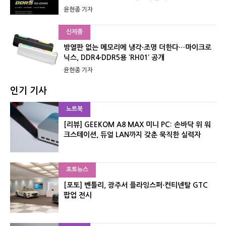
윤현종 기자
신제품
방열판 없는 메모리에 냉각·조명 더한다…마이크로
닉스, DDR4·DDR5용 ‘RH01’ 공개
윤현종 기자
인기 기사
노트북
[리뷰] GEEKOM A8 MAX 미니 PC: 손바닥 위 워
크스테이션, 듀얼 LAN까지 갖춘 묵직한 실력자
포토뉴스
[포토] 벤틀리, 광주서 플라잉스퍼·컨티넨탈 GTC
팝업 전시