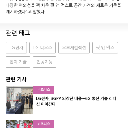
다양한 편의성을 꽉 채운 핏 앤 맥스로 공간 가전의 새로운 기준을
제시하겠다”고 말했다.
관련
태그
LG전자
LG 디오스
오브제컬렉션
핏 앤 맥스
힌지 기술
인공지능
관련 기사
비즈니스
LG전자, 3GPP 의장단 배출···6G 통신 기술 리더
십 이어간다
비즈니스