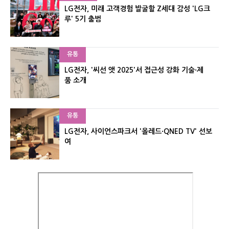
LG전자, 미래 고객경험 발굴할 Z세대 감성 'LG크
루' 5기 출범
유통
LG전자, '씨선 앳 2025'서 접근성 강화 기술·제
품 소개
유통
LG전자, 사이언스파크서 '올레드·QNED TV' 선보
여