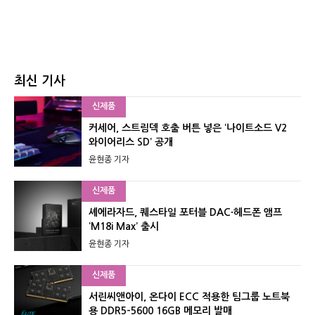
최신 기사
신제품
커세어, 스트림덱 호출 버튼 넣은 ‘나이트소드 V2
와이어리스 SD’ 공개
윤현종 기자
신제품
셰에라자드, 퀘스타일 포터블 DAC·헤드폰 앰프
‘M18i Max’ 출시
윤현종 기자
신제품
서린씨앤아이, 온다이 ECC 적용한 팀그룹 노트북
용 DDR5-5600 16GB 메모리 발매