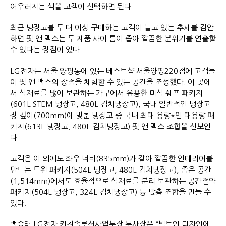
어우러지는 색을 고객이 선택하면 된다.
최근 냉장고를 두 대 이상 구매하는 고객이 늘고 있는 추세를 감안
하면 핏 앤 맥스는 두 제품 사이 틈이 좁아 깔끔한 분위기를 연출할
수 있다는 장점이 있다.
LG전자는 서울 양평동에 있는 베스트샵 서울양평220점에 고객들
이 핏 앤 맥스의 장점을 체험할 수 있는 공간을 조성했다. 이 곳에
서 식재료를 많이 보관하는 가구에서 유용한 미식 쉐프 패키지
(601L STEM 냉장고, 480L 김치냉장고), 국내 일반적인 냉장고
장 깊이(700mm)에 맞춘 냉장고 중 국내 최대 용량*인 대용량 패
키지(613L 냉장고, 480L 김치냉장고) 핏 앤 맥스 조합을 선보인
다.
고객은 이 외에도 좌우 너비(835mm)가 같아 깔끔한 인테리어를
만드는 트윈 패키지(504L 냉장고, 480L 김치냉장고), 좁은 공간
(1,514mm)에서도 효율적으로 식재료를 분리 보관하는 공간절약
패키지(504L 냉장고, 324L 김치냉장고) 등 맞춤 조합을 만들 수
있다.
백승태 LG전자 키친솔루션사업부장 부사장은 “빌트인 디자인에