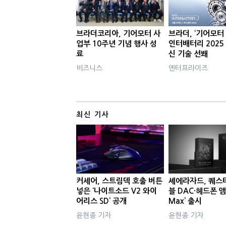
브라더코리아, 기어모터 사
브라더, ‘기어모터
업부 10주년 기념 행사 성
인터배터리 2025 
료
신 기술 선봬
비즈니스
엔터프라이즈
최신 기사
커세어, 스트림덱 호출 버튼
셰에라자드, 퀘스
넣은 ‘나이트소드 V2 와이
블 DAC·헤드폰 앰
어리스 SD’ 공개
Max’ 출시
윤현종 기자
윤현종 기자