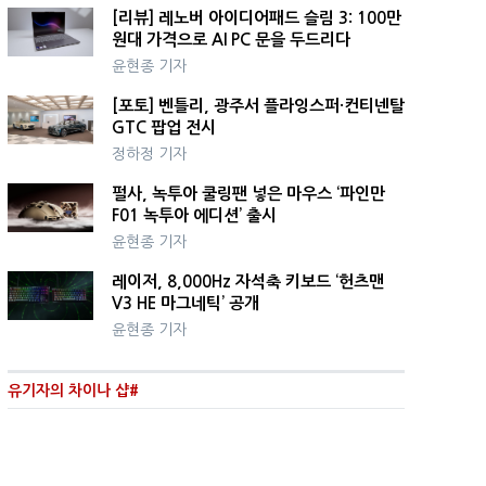
[리뷰] 레노버 아이디어패드 슬림 3: 100만
원대 가격으로 AI PC 문을 두드리다
윤현종 기자
[포토] 벤틀리, 광주서 플라잉스퍼·컨티넨탈
GTC 팝업 전시
정하정 기자
펄사, 녹투아 쿨링팬 넣은 마우스 ‘파인만
F01 녹투아 에디션’ 출시
윤현종 기자
레이저, 8,000Hz 자석축 키보드 ‘헌츠맨
V3 HE 마그네틱’ 공개
윤현종 기자
유기자의 차이나 샵#