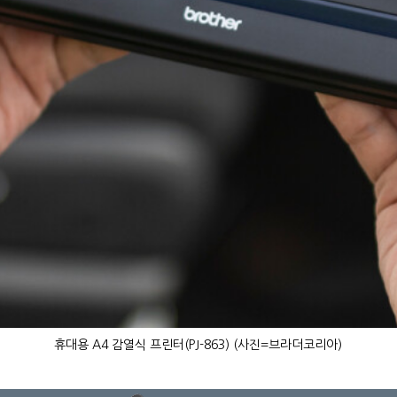
휴대용 A4 감열식 프린터(PJ-863) (사진=브라더코리아)