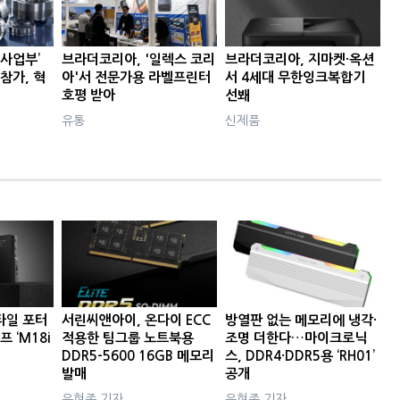
 사업부’
브라더코리아, '일렉스 코리
브라더코리아, 지마켓·옥션
참가, 혁
아'서 전문가용 라벨프린터
서 4세대 무한잉크복합기
호평 받아
선봬
유통
신제품
타일 포터
서린씨앤아이, 온다이 ECC
방열판 없는 메모리에 냉각·
프 ‘M18i
적용한 팀그룹 노트북용
조명 더한다…마이크로닉
DDR5-5600 16GB 메모리
스, DDR4·DDR5용 ‘RH01’
발매
공개
윤현종 기자
윤현종 기자