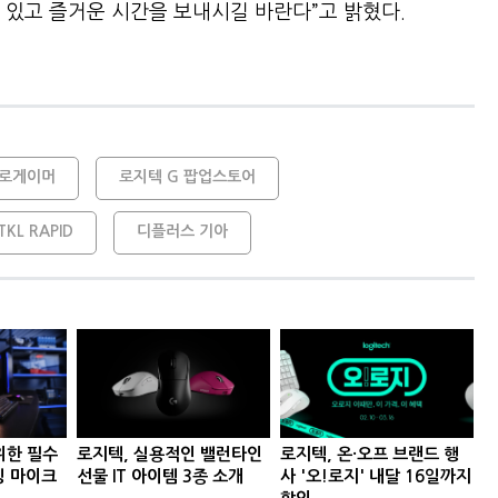
 있고 즐거운 시간을 보내시길 바란다”고 밝혔다.
로게이머
로지텍 G 팝업스토어
TKL RAPID
디플러스 기아
위한 필수
로지텍, 실용적인 밸런타인
로지텍, 온·오프 브랜드 행
밍 마이크
선물 IT 아이템 3종 소개
사 '오!로지' 내달 16일까지