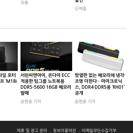
할인
유통
신제품
타일 포터
서린씨앤아이, 온다이 ECC
방열판 없는 메모리에 냉각·
프 ‘M18i
적용한 팀그룹 노트북용
조명 더한다…마이크로닉
DDR5-5600 16GB 메모리
스, DDR4·DDR5용 ‘RH01’
발매
공개
윤현종 기자
윤현종 기자
제휴 및 광고 문의
정보이용약관
이메일무단수집거부