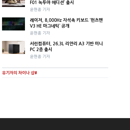
F01 녹투아 에디션’ 출시
윤현종 기자
레이저, 8,000Hz 자석축 키보드 ‘헌츠맨
V3 HE 마그네틱’ 공개
윤현종 기자
서린컴퓨터, 26.3L 리안리 A3 기반 미니
PC 2종 출시
윤현종 기자
유기자의 차이나 샵#