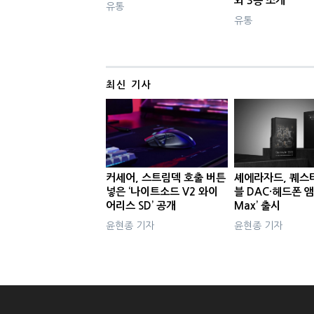
외 3종 소개
유통
유통
최신 기사
커세어, 스트림덱 호출 버튼
셰에라자드, 퀘스
넣은 ‘나이트소드 V2 와이
블 DAC·헤드폰 앰
어리스 SD’ 공개
Max’ 출시
윤현종 기자
윤현종 기자