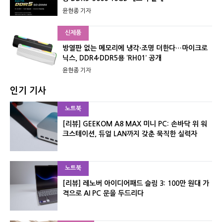
윤현종 기자
신제품
방열판 없는 메모리에 냉각·조명 더한다…마이크로
닉스, DDR4·DDR5용 ‘RH01’ 공개
윤현종 기자
인기 기사
노트북
[리뷰] GEEKOM A8 MAX 미니 PC: 손바닥 위 워
크스테이션, 듀얼 LAN까지 갖춘 묵직한 실력자
노트북
[리뷰] 레노버 아이디어패드 슬림 3: 100만 원대 가
격으로 AI PC 문을 두드리다