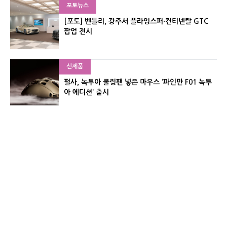
포토뉴스
[포토] 벤틀리, 광주서 플라잉스퍼·컨티넨탈 GTC
팝업 전시
신제품
펄사, 녹투아 쿨링팬 넣은 마우스 ‘파인만 F01 녹투
아 에디션’ 출시
신제품
레이저, 8,000Hz 자석축 키보드 ‘헌츠맨 V3 HE 마
그네틱’ 공개
유기자의 차이나 샵#
CNET KOREA IS OPERATED BY MONEY TODAY GROUP
UNDER LICENSE FROM ZIFF DAVIS.