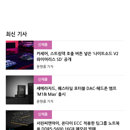
최신 기사
신제품
커세어, 스트림덱 호출 버튼 넣은 ‘나이트소드 V2
와이어리스 SD’ 공개
윤현종 기자
신제품
셰에라자드, 퀘스타일 포터블 DAC·헤드폰 앰프
‘M18i Max’ 출시
윤현종 기자
신제품
서린씨앤아이, 온다이 ECC 적용한 팀그룹 노트북
용 DDR5-5600 16GB 메모리 발매