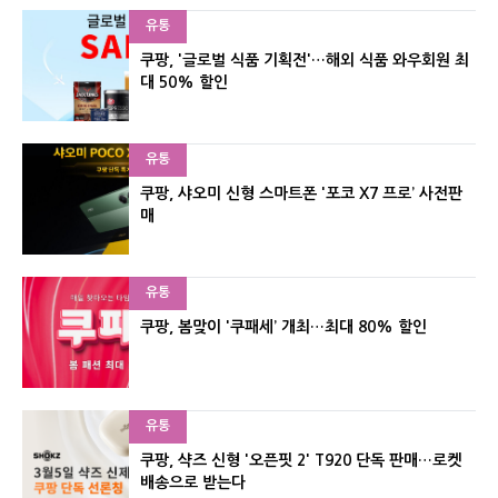
유통
쿠팡, '글로벌 식품 기획전'…해외 식품 와우회원 최
대 50% 할인
유통
쿠팡, 샤오미 신형 스마트폰 '포코 X7 프로’ 사전판
매
유통
쿠팡, 봄맞이 '쿠패세’ 개최…최대 80% 할인
유통
쿠팡, 샥즈 신형 '오픈핏 2' T920 단독 판매…로켓
배송으로 받는다