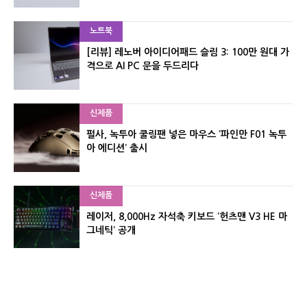
노트북
[리뷰] 레노버 아이디어패드 슬림 3: 100만 원대 가
격으로 AI PC 문을 두드리다
신제품
펄사, 녹투아 쿨링팬 넣은 마우스 ‘파인만 F01 녹투
아 에디션’ 출시
신제품
레이저, 8,000Hz 자석축 키보드 ‘헌츠맨 V3 HE 마
그네틱’ 공개
신제품
서린컴퓨터, 26.3L 리안리 A3 기반 미니 PC 2종 출