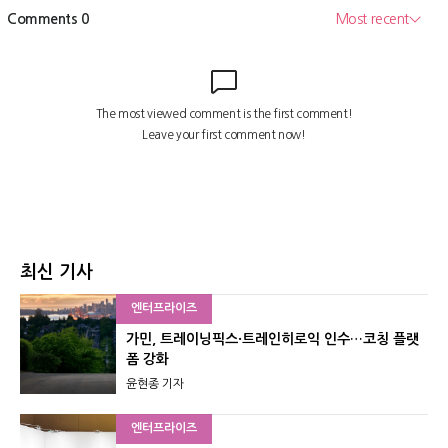
최신 기사
엔터프라이즈
가민, 트레이닝픽스·트레인히로익 인수…코칭 플랫
폼 강화
윤현종 기자
엔터프라이즈