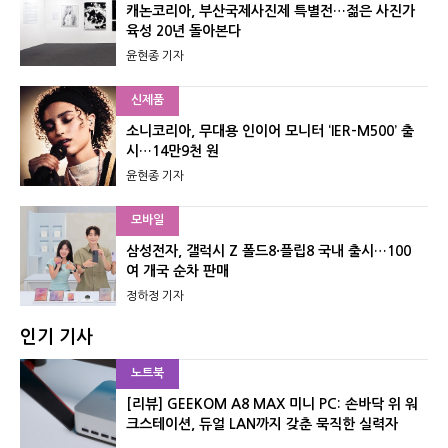
캐논코리아, 부산국제사진제 특별전…젊은 사진가
육성 20년 돌아본다
윤현종 기자
신제품
소니코리아, 무대용 인이어 모니터 ‘IER-M500’ 출
시…14만9천 원
윤현종 기자
모바일
삼성전자, 갤럭시 Z 폴드8·플립8 국내 출시…100
여 개국 순차 판매
정하정 기자
인기 기사
노트북
[리뷰] GEEKOM A8 MAX 미니 PC: 손바닥 위 워
크스테이션, 듀얼 LAN까지 갖춘 묵직한 실력자