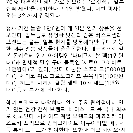
70% 파격적인 혜택가로 선보이는 ‘로켓직구 일본
슈퍼 세일’을 개최한다고 1일 밝혔다. 이번 행사는
오는 3일까지 진행된다.
행사 기간 동안 1만6천여 개 일본 인기 상품을 선
보인다. 컵누들로 유명한 닛신과 같은 베스트셀러
브랜드는 물론, 일본 현지를 방문해야만 구매 가능
한 내수 전용 상품들이 총출동한다. 대표적으로 일
본 돈키호테 인기 아이템인 ‘나데코시 쌀 팩(1만원
대)’과 면세점 필수 구매 품목인 ‘시로이 고이비토
(1만원대)’가 있다. ‘칼디 메론빵 스프레드(5000원
대)’, ‘세이코 쿼츠 크로노그래프 손목시계(10만원
대)’, ‘제브라 사라사 클립 젤펜 10색 세트(1만원
대)’ 등도 특가에 판매한다.
참여 브랜드도 다양하다. 일본 주요 편의점에서 인
기 있는 건강 간식 브랜드 ‘베이스푸드’를 국내 최초
로 선보인다. 시세이도 계열 브랜드의 마죠리카 마
죠르카·프리오르·인터그레이트·아쿠아라벨·에투세
등 뷰티 브랜드가 참여한다. 또한 세이코·카시오·시