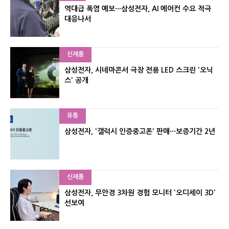
역대급 폭염 예보···삼성전자, AI 에어컨 수요 적극
대응나서
신제품
삼성전자, 시네마콘서 극장 전용 LED 스크린 '오닉
스' 공개
유통
삼성전자, '갤럭시 인증중고폰' 판매···보증기간 2년
신제품
삼성전자, 무안경 3차원 경험 모니터 '오디세이 3D'
선보여