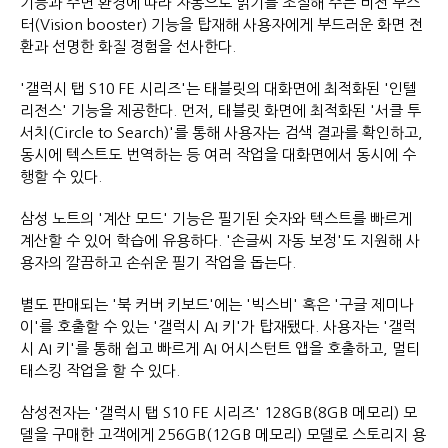
기능과 주변 환경에 따라 자동으로 밝기를 조절해 주는 비전 부스
터(Vision booster) 기능을 탑재해 사용자에게 부드러운 화면 전
환과 선명한 화질 경험을 선사한다.
'갤럭시 탭 S10 FE 시리즈'는 태블릿의 대화면에 최적화된 '인텔
리전스' 기능을 제공한다. 먼저, 태블릿 화면에 최적화된 '서클 투
서치(Circle to Search)'를 통해 사용자는 검색 결과를 확인하고,
동시에 텍스트도 번역하는 등 여러 작업을 대화면에서 동시에 수
행할 수 있다.
삼성 노트의 '계산 모드' 기능은 필기된 숫자와 텍스트를 빠르게
계산할 수 있어 학습에 유용하다. '손글씨 자동 보정'도 지원해 사
용자의 깔끔하고 손쉬운 필기 작업을 돕는다.
별도 판매되는 '북 커버 키보드'에는 '빅스비' 혹은 '구글 제미나
이'를 호출할 수 있는 '갤럭시 AI 키'가 탑재됐다. 사용자는 '갤럭
시 AI 키'를 통해 쉽고 빠르게 AI 어시스턴트 앱을 호출하고, 멀티
태스킹 작업을 할 수 있다.
삼성전자는 '갤럭시 탭 S10 FE 시리즈' 128GB(8GB 메모리) 모
델을 구매한 고객에게 256GB(12GB 메모리) 모델로 스토리지 용