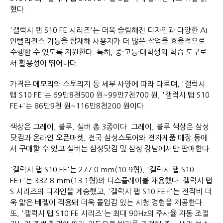
혔다.
'갤럭시 탭 S10 FE 시리즈'는 더욱 슬림해진 디자인과 다양한 AI
인텔리전스 기능을 탑재해 사용자가 더 많은 작업을 효율적으로
수행할 수 있도록 지원한다. 특히, 중·고등·대학생의 학습 도구로
서 활용성이 뛰어나다.
가격은 메모리와 스토리지 등 세부 사양에 따라 다르며, '갤럭시
탭 S10 FE'는 69만8천500 원~99만7천700 원, '갤럭시 탭 S10
FE+'는 86만9천 원~116만8천200 원이다.
색상은 그레이, 블루, 실버 총 3종이다. 그레이, 블루 색상은 삼성
닷컴과 온라인 오픈마켓, 전국 삼성스토어와 전자제품 매장 등에
서 구매할 수 있고 실버는 삼성닷컴 및 삼성 강남에서만 판매한다.
'갤럭시 탭 S10 FE'는 277.0 mm(10.9형), '갤럭시 탭 S10
FE+'는 332.8 mm(13.1형)의 디스플레이를 채용했다. 갤럭시 탭
S 시리즈의 디자인을 계승했고, '갤럭시 탭 S10 FE+'는 전작비 더
욱 얇은 베젤이 적용돼 더욱 몰입감 있는 시청 경험을 제공한다.
또, '갤럭시 탭 S10 FE 시리즈'는 최대 90Hz의 주사율 자동 조절