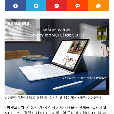
삼성전자 '갤럭시 탭 S10 FE'와 '갤럭시 탭 S10 FE+' (사진=삼성전자)
(씨넷코리아=신동민 기자) 삼성전자가 태블릿 신제품 '갤럭시 탭
S10 FE'와 '갤럭시 탭 S10 FE+'를 3일 국내 출시한다고 이날 밝