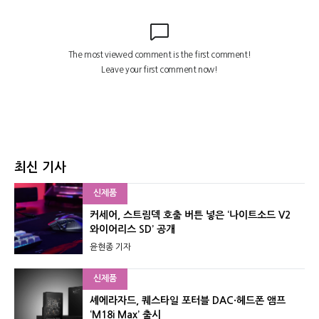
최신 기사
신제품
커세어, 스트림덱 호출 버튼 넣은 ‘나이트소드 V2
와이어리스 SD’ 공개
윤현종 기자
신제품
셰에라자드, 퀘스타일 포터블 DAC·헤드폰 앰프
‘M18i Max’ 출시