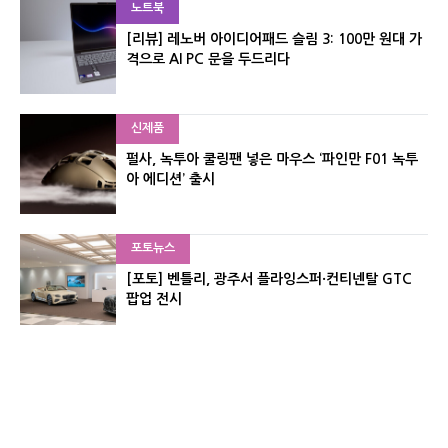
노트북
[리뷰] 레노버 아이디어패드 슬림 3: 100만 원대 가
격으로 AI PC 문을 두드리다
신제품
펄사, 녹투아 쿨링팬 넣은 마우스 ‘파인만 F01 녹투
아 에디션’ 출시
포토뉴스
[포토] 벤틀리, 광주서 플라잉스퍼·컨티넨탈 GTC
팝업 전시
신제품
레이저, 8,000Hz 자석축 키보드 ‘헌츠맨 V3 HE 마
그네틱’ 공개