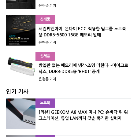
윤현종 기자
신제품
서린씨앤아이, 온다이 ECC 적용한 팀그룹 노트북
용 DDR5-5600 16GB 메모리 발매
윤현종 기자
신제품
방열판 없는 메모리에 냉각·조명 더한다…마이크로
닉스, DDR4·DDR5용 ‘RH01’ 공개
윤현종 기자
인기 기사
노트북
[리뷰] GEEKOM A8 MAX 미니 PC: 손바닥 위 워
크스테이션, 듀얼 LAN까지 갖춘 묵직한 실력자