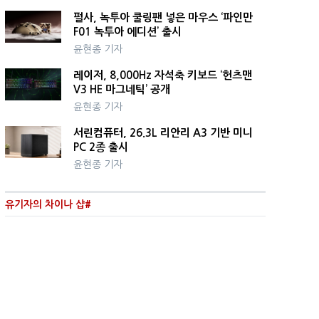
펄사, 녹투아 쿨링팬 넣은 마우스 ‘파인만
F01 녹투아 에디션’ 출시
윤현종 기자
레이저, 8,000Hz 자석축 키보드 ‘헌츠맨
V3 HE 마그네틱’ 공개
윤현종 기자
서린컴퓨터, 26.3L 리안리 A3 기반 미니
PC 2종 출시
윤현종 기자
유기자의 차이나 샵#