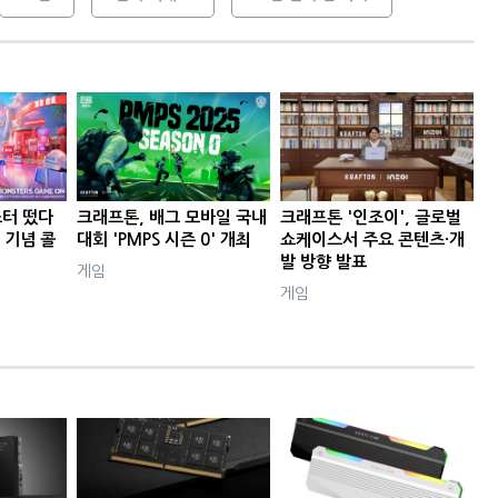
터 떴다
크래프톤, 배그 모바일 국내
크래프톤 '인조이', 글로벌
년 기념 콜
대회 'PMPS 시즌 0' 개최
쇼케이스서 주요 콘텐츠·개
발 방향 발표
게임
게임