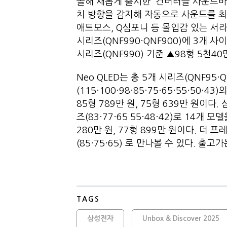
올해 새롭게 출시한 '컨버터블 사운드바(
치 방향을 감지해 자동으로 사운드를 최
애트모스, Q심포니 등 몰입감 있는 서라운
시리즈(QNF990·QNF900)에 3개 사
시리즈(QNF990) 기준 ▲98형 5천40
Neo QLED는 총 5개 시리즈(QNF95·Q
(115·100·98·85·75·65·55·50
85형 789만 원, 75형 639만 원이다. 
즈(83·77·65 55·48·42)로 14개
280만 원, 77형 899만 원이다. 더 프
(85·75·65) 로 만나볼 수 있다. 출고가
TAGS
삼성전자
Unbox & Discover 2025