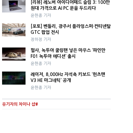
[리뷰] 레노버 아이디어패드 슬림 3: 100만
원대 가격으로 AI PC 문을 두드리다
윤현종 기자
[포토] 벤틀리, 광주서 플라잉스퍼·컨티넨탈
GTC 팝업 전시
정하정 기자
펄사, 녹투아 쿨링팬 넣은 마우스 ‘파인만
F01 녹투아 에디션’ 출시
윤현종 기자
레이저, 8,000Hz 자석축 키보드 ‘헌츠맨
V3 HE 마그네틱’ 공개
윤현종 기자
유기자의 차이나 샵#