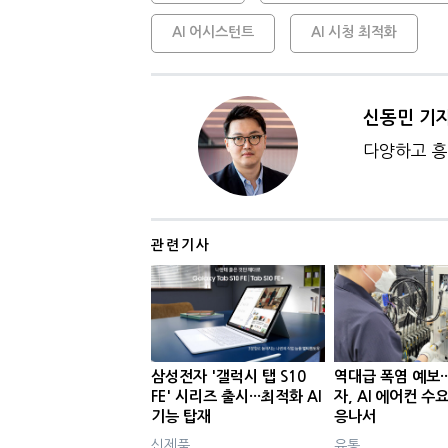
AI 어시스턴트
AI 시청 최적화
신동민 기
다양하고 흥
관련기사
삼성전자 '갤럭시 탭 S10
역대급 폭염 예보·
FE' 시리즈 출시···최적화 AI
자, AI 에어컨 수
기능 탑재
응나서
신제품
유통