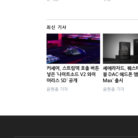
최신 기사
커세어, 스트림덱 호출 버튼
셰에라자드, 퀘스
넣은 ‘나이트소드 V2 와이
블 DAC·헤드폰 앰
어리스 SD’ 공개
Max’ 출시
윤현종 기자
윤현종 기자