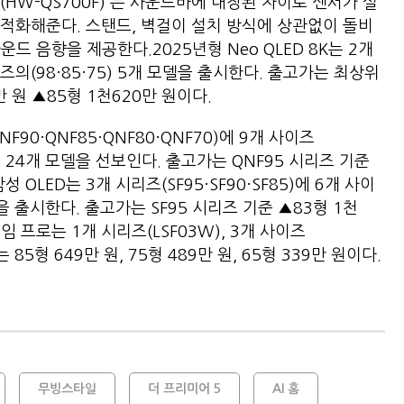
HW-QS700F)'는 사운드바에 내장된 자이로 센서가 설
적화해준다. 스탠드, 벽걸이 설치 방식에 상관없이 돌비
드 음향을 제공한다.2025년형 Neo QLED 8K는 2개
이즈의(98·85·75) 5개 모델을 출시한다. 출고가는 최상위
만 원 ▲85형 1천620만 원이다.
NF90·QNF85·QNF80·QNF70)에 9개 사이즈
·43)의 24개 모델을 선보인다. 출고가는 QNF95 시리즈 기준
삼성 OLED는 3개 시리즈(SF95·SF90·SF85)에 6개 사이
 모델을 출시한다. 출고가는 SF95 시리즈 기준 ▲83형 1천
레임 프로는 1개 시리즈(LSF03W), 3개 사이즈
는 85형 649만 원, 75형 489만 원, 65형 339만 원이다.
무빙스타일
더 프리미어 5
AI 홈