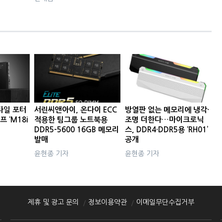
타일 포터
서린씨앤아이, 온다이 ECC
방열판 없는 메모리에 냉각·
프 ‘M18i
적용한 팀그룹 노트북용
조명 더한다…마이크로닉
DDR5-5600 16GB 메모리
스, DDR4·DDR5용 ‘RH01’
발매
공개
윤현종 기자
윤현종 기자
제휴 및 광고 문의
정보이용약관
이메일무단수집거부