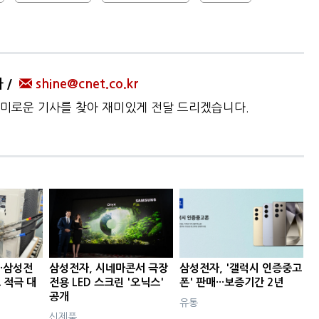
자
shine@cnet.co.kr
미로운 기사를 찾아 재미있게 전달 드리겠습니다.
··삼성전
삼성전자, 시네마콘서 극장
삼성전자, '갤럭시 인증중고
요 적극 대
전용 LED 스크린 '오닉스'
폰' 판매···보증기간 2년
공개
유통
신제품